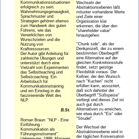
Kommunikationssituationen
Wechseln der
erfolgreich zu sein.
Abstraktionsebenen läßt
Wahmehmungsgenauigkeit,
mitunter vorhandene Werte
Sprachmuster und
und Ziele einer
Strategien gehören ebenso
Organisation klar
zum Handwerk des guten
erkennen, die über den
Führens, wie das
"shareholder value"
Verwirklichen von
hinausgehen.
Wunschzielen und die
"Chunk side", als der
Nutzung von
Denkprozeß, der zu einem
Kraftressourcen.
bestimmten Oberbegriff
Der Autor gibt Anleitung für
eine Alternative auf der
zahlreiche Übungen und
gleichen Konkretionsstufe
unterstützt durch eine
findet, setzt geistige
Vielzahl von Experimenten
Flexibilität voraus. Der
das Selbstteaching und
Kellner, der den Wunsch
Selbstcoaching. Ein
nach "Kuchen" nicht
Arbeitsbuch für
erfüllen kann, assoziiert,
Kommunikationstraining
daß sich dahinter der
und ein Einstieg in die
Überbegriff "Süßspeise"
faszinierende Welt des
verbirgt und dieses Ziel ist
NLP.
auch gut durch
Alternativen zu erreichen,
B.St.
wie etwa durch "Eis" oder
"Strudel".
Roman Braun: "NLP - Eine
Einführung -
Der Wechsel der
Kommunikation als
Abstraktionsebene wird in
Führungsinstrument".
der täglichen Konversation
Ueberreuter, 1999; Manager