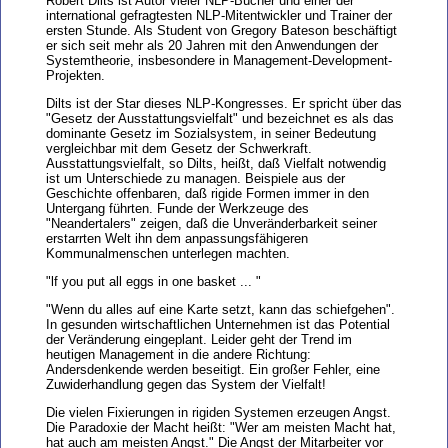
Robert Dilts ist Autor vieler NLP-Bücher und einer der
international gefragtesten NLP-Mitentwickler und Trainer der
ersten Stunde. Als Student von Gregory Bateson beschäftigt
er sich seit mehr als 20 Jahren mit den Anwendungen der
Systemtheorie, insbesondere in Management-Development-
Projekten.
Dilts ist der Star dieses NLP-Kongresses. Er spricht über das
"Gesetz der Ausstattungsvielfalt" und bezeichnet es als das
dominante Gesetz im Sozialsystem, in seiner Bedeutung
vergleichbar mit dem Gesetz der Schwerkraft.
Ausstattungsvielfalt, so Dilts, heißt, daß Vielfalt notwendig
ist um Unterschiede zu managen. Beispiele aus der
Geschichte offenbaren, daß rigide Formen immer in den
Untergang führten. Funde der Werkzeuge des
"Neandertalers" zeigen, daß die Unveränderbarkeit seiner
erstarrten Welt ihn dem anpassungsfähigeren
Kommunalmenschen unterlegen machten.
"lf you put all eggs in one basket ... "
"Wenn du alles auf eine Karte setzt, kann das schiefgehen".
In gesunden wirtschaftlichen Unternehmen ist das Potential
der Veränderung eingeplant. Leider geht der Trend im
heutigen Management in die andere Richtung:
Andersdenkende werden beseitigt. Ein großer Fehler, eine
Zuwiderhandlung gegen das System der Vielfalt!
Die vielen Fixierungen in rigiden Systemen erzeugen Angst.
Die Paradoxie der Macht heißt: "Wer am meisten Macht hat,
hat auch am meisten Angst." Die Angst der Mitarbeiter vor