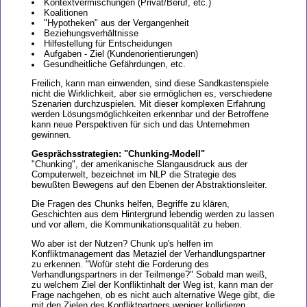
Kontextvermischungen (Privat/Beruf, etc.)
Koalitionen
"Hypotheken" aus der Vergangenheit
Beziehungsverhältnisse
Hilfestellung für Entscheidungen
Aufgaben - Ziel (Kundenorientierungen)
Gesundheitliche Gefährdungen, etc.
Freilich, kann man einwenden, sind diese Sandkastenspiele
nicht die Wirklichkeit, aber sie ermöglichen es, verschiedene
Szenarien durchzuspielen. Mit dieser komplexen Erfahrung
werden Lösungsmöglichkeiten erkennbar und der Betroffene
kann neue Perspektiven für sich und das Unternehmen
gewinnen.
Gesprächsstrategien: "Chunking-Modell"
"Chunking", der amerikanische Slangausdruck aus der
Computerwelt, bezeichnet im NLP die Strategie des
bewußten Bewegens auf den Ebenen der Abstraktionsleiter.
Die Fragen des Chunks helfen, Begriffe zu klären,
Geschichten aus dem Hintergrund lebendig werden zu lassen
und vor allem, die Kommunikationsqualität zu heben.
Wo aber ist der Nutzen? Chunk up's helfen im
Konfliktmanagement das Metaziel der Verhandlungspartner
zu erkennen. "Wofür steht die Forderung des
Verhandlungspartners in der Teilmenge?" Sobald man weiß,
zu welchem Ziel der Konfliktinhalt der Weg ist, kann man der
Frage nachgehen, ob es nicht auch alternative Wege gibt, die
mit den Zielen des Konfliktpartners weniger kollidieren.