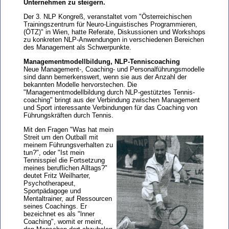
Unternehmen zu steigern.
Der 3. NLP Kongreß, veranstaltet vom "Österreichischen
Trainingszentrum für Neuro-Linguistisches Programmieren,
(ÖTZ)" in Wien, hatte Referate, Diskussionen und Workshops
zu konkreten NLP-Anwendungen in verschiedenen Bereichen
des Management als Schwerpunkte.
Managementmodellbildung, NLP-Tenniscoaching
Neue Management-, Coaching- und Personalführungsmodelle
sind dann bemerkenswert, wenn sie aus der Anzahl der
bekannten Modelle hervorstechen. Die
"Managementmodellbildung durch NLP-gestütztes Tennis-
coaching" bringt aus der Verbindung zwischen Management
und Sport interessante Verbindungen für das Coaching von
Führungskräften durch Tennis.
Mit den Fragen "Was hat mein
Streit um den OutbalI mit
meinem Führungsverhalten zu
tun?", oder "Ist mein
Tennisspiel die Fortsetzung
meines beruflichen Alltags?"
deutet Fritz Weilharter,
Psychotherapeut,
Sportpädagoge und
Mentaltrainer, auf Ressourcen
seines Coachings. Er
bezeichnet es als "lnner
Coaching", womit er meint,