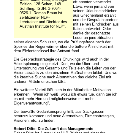
oft spontan verwendet.
Edition, 128 Seiten, 148
Etwa, wenn jemand von
Schilling. ISBN: 3-7064-
seinen Urlaubseindrücken
0526-1. Roman Braun ist
aus Griechenland erzählt
zertifizierter NLP-
und der Gesprächspartner
Lehrtrainer und Direktor des
mit seinen Eindrücken aus
Austrian Institute for NLP".
Italien antwortet. Oder
denke der geschätzte
Leser an jene Situation
seiner eigenen Schulzeit, wo die Prüfungsfrage nach der
Spezies der Regenwürmer über die äußere Ähnlichkeit mit
dem Elefantenrüssel ihre Antwort fand.
Die Gesprächsstrategie des Chunkings wird auch in der
Arbeitsplanung eingesetzt. Dort, wo die Über- und
Unterordnung von Gesamt- und Teilzielen die Leiter von der
Vision abwärts zu den einzelnen Maßnahmen bildet. Und wo
die kreative Suche nach Alternativen das gleiche Ziel mit
anderen Mitteln erreichen läßt.
Ein weiterer Vorteil läßt sich in der Mitarbeiter-Motivation
erkennen: "Wenn ich weiß, wozu ich etwas tue, dann tue ich
es mit mehr Hirn und möglicherweise mit mehr
Eigenverantwortung".
Der bewußte Gedankensprung hilft, aus Sackgassen
herauszukommen und neue Alternativen, Firmenstrategien,
Visionen, etc. zu finden.
Robert Dilts: Die Zukunft des Managements