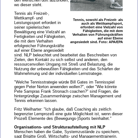
den Menschen dort abzuholen,
wo dieser steht.
Tennis als Freizeit-,
Wettkampf- und
Tennis, sowohl als Freizeit- als
Leistungssport erfordert in
auch als Wettkampfsport,
seiner spielerischen
erfordert eine Vielzahl von
Fähigkeiten, die mit dem
Bewältigung eine Vielzahl an
Verhalten von Führungskräften
Fertigkeiten und Fähigkeiten,
auf einer Ebene
die mit dem Verhalten
angesiedelt sind. Foto: APA/EPA
erfolgreicher Führungskräfte
auf einer Ebene angesiedelt
sind. NLP beleuchtet und bearbeitet das Beschreiben von
Zielen, den Kontakt zu sich selbst und anderen, den
ressourcenvollen Umgang mit Streß und Belastung, die
Nutzung der unbewußten Fähigkeiten und das Schärfen der
Wahrnehmung und der individuellen Lernstrategie.
"Welche Tennisstrategie würde Bill Gates im Tennisspiel
gegen Peter Norton anwenden wollen?", oder "Wie könnte
Pete Sampras Frank Stronach coachen?" sind Fragen, die
hintergründige Zusammenhänge zwischen Management und
Tennis erkennen lassen.
Fritz Weilharter: "Ich glaube, daß Coaching als zeitlich
begrenzter Lernprozeß eine gute Möglichkeit ist, wenn dieser
Prozeß Elemente des (Bewegungs-)Sports beinhaltet."
Organisations- und Strukturaufstellung mit NLP
Menschen haben die Gabe, Systemzustände zu speichern,
sagt Brigitte Groß, Wirtschafts- und Managementtrainerin,