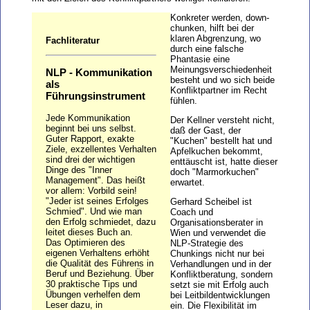
Konkreter werden, down-
chunken, hilft bei der
klaren Abgrenzung, wo
Fachliteratur
durch eine falsche
Phantasie eine
Meinungsverschiedenheit
NLP - Kommunikation
besteht und wo sich beide
als
Konfliktpartner im Recht
Führungsinstrument
fühlen.
Jede Kommunikation
Der Kellner versteht nicht,
beginnt bei uns selbst.
daß der Gast, der
Guter Rapport, exakte
"Kuchen" bestellt hat und
Ziele, exzellentes Verhalten
Apfelkuchen bekommt,
sind drei der wichtigen
enttäuscht ist, hatte dieser
Dinge des "Inner
doch "Marmorkuchen"
Management". Das heißt
erwartet.
vor allem: Vorbild sein!
"Jeder ist seines Erfolges
Gerhard Scheibel ist
Schmied". Und wie man
Coach und
den Erfolg schmiedet, dazu
Organisationsberater in
leitet dieses Buch an.
Wien und verwendet die
Das Optimieren des
NLP-Strategie des
eigenen Verhaltens erhöht
Chunkings nicht nur bei
die Qualität des Führens in
Verhandlungen und in der
Beruf und Beziehung. Über
Konfliktberatung, sondern
30 praktische Tips und
setzt sie mit Erfolg auch
Übungen verhelfen dem
bei Leitbildentwicklungen
Leser dazu, in
ein. Die Flexibilität im