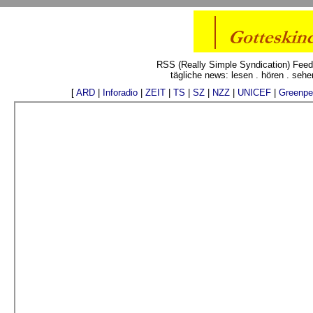
RSS (Really Simple Syndication) Fee
tägliche news: lesen . hören . sehe
[
ARD
|
Inforadio
|
ZEIT
|
TS
|
SZ
|
NZZ
|
UNICEF
|
Greenpe