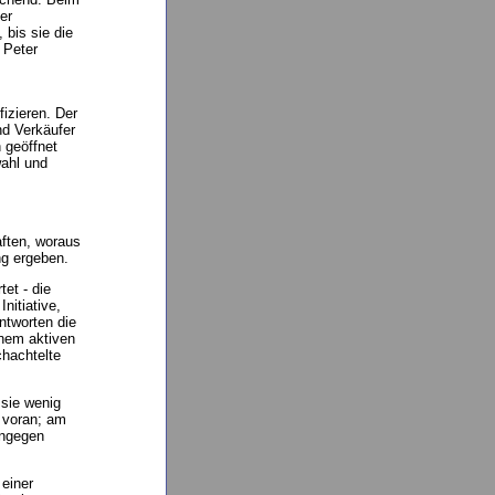
er
 bis sie die
 Peter
izieren. Der
nd Verkäufer
 geöffnet
wahl und
aften, woraus
ng ergeben.
tet - die
nitiative,
ntworten die
inem aktiven
chachtelte
 sie wenig
 voran; am
ingegen
 einer