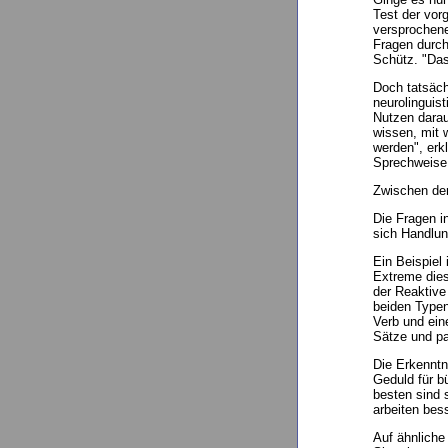
Test der vor
versprochene
Fragen durch
Schütz. "Da
Doch tatsäch
neurolinguis
Nutzen darau
wissen, mit 
werden", erk
Sprechweise.
Zwischen de
Die Fragen i
sich Handlun
Ein Beispiel 
Extreme diese
der Reaktive
beiden Typen
Verb und ein
Sätze und pa
Die Erkenntn
Geduld für b
besten sind 
arbeiten bes
Auf ähnliche 