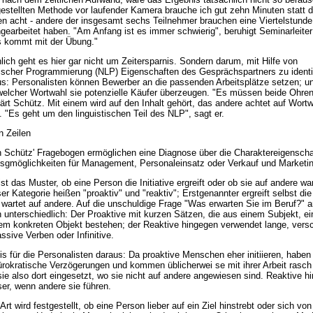
gestellten Methode vor laufender Kamera brauche ich gut zehn Minuten statt d
n acht - andere der insgesamt sechs Teilnehmer brauchen eine Viertelstunde,
gearbeitet haben. "Am Anfang ist es immer schwierig", beruhigt Seminarleiter
s kommt mit der Übung."
lich geht es hier gar nicht um Zeitersparnis. Sondern darum, mit Hilfe von
tischer Programmierung (NLP) Eigenschaften des Gesprächspartners zu identif
s: Personalisten können Bewerber an die passenden Arbeitsplätze setzen; u
welcher Wortwahl sie potenzielle Käufer überzeugen. "Es müssen beide Ohren
lärt Schütz. Mit einem wird auf den Inhalt gehört, das andere achtet auf Wort
 "Es geht um den linguistischen Teil des NLP", sagt er.
n Zeilen
n Schütz' Fragebogen ermöglichen eine Diagnose über die Charaktereigensch
sgmöglichkeiten für Management, Personaleinsatz oder Verkauf und Marketi
ist das Muster, ob eine Person die Initiative ergreift oder ob sie auf andere war
r Kategorie heißen "proaktiv" und "reaktiv"; Erstgenannter ergreift selbst die I
 wartet auf andere. Auf die unschuldige Frage "Was erwarten Sie im Beruf?" a
 unterschiedlich: Der Proaktive mit kurzen Sätzen, die aus einem Subjekt, e
em konkreten Objekt bestehen; der Reaktive hingegen verwendet lange, vers
ssive Verben oder Infinitive.
is für die Personalisten daraus: Da proaktive Menschen eher initiieren, haben
ürokratische Verzögerungen und kommen üblicherwei se mit ihrer Arbeit rasch
sie also dort eingesetzt, wo sie nicht auf andere angewiesen sind. Reaktive h
ser, wenn andere sie führen.
Art wird festgestellt, ob eine Person lieber auf ein Ziel hinstrebt oder sich von