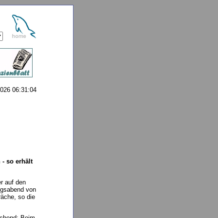
026 06:31:04
- so erhält
r auf den
ungsabend von
räche, so die
schend: Beim