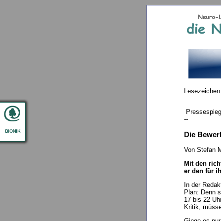
Lesezeichen
Pressespieg
--
Die Bewer
Von Stefan 
Mit den ric
er den für 
In der Redak
Plan: Denn s
17 bis 22 Uh
Kritik, müss
Ginge es nur