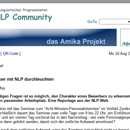
GoTo
:
 [
QR-Code
]
Mo 10 Aug 2
el
ber mit NLP durchleuchten
Mey
htigen Fragen ist es möglich, den Charakter eines Bewerbers zu erkennen 
ihn passenden Arbeitsplatz. Eine Reportage aus der NLP-Welt.
tion rief das Seminar zum "Acht-Minuten-Personalinterview" im Vorfeld Zynike
chließlich dauert das Seminar zwei volle Tage von 9 bis 22 Uhr, am Einführ
r und am vierten Tag nochmal bis in den Nachmittag - wie viele Personalgesp
en dann geführt werden, damit sich der zeitliche Aufwand amortisiert?
 nach dem zeitlichen Aufwand, wäre das Ergebnis tatsächlich nicht so berau