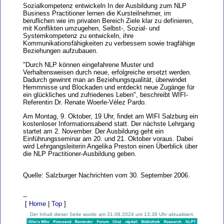
Sozialkompetenz entwickeln In der Ausbildung zum NLP
Business Practitioner lernen die Kursteilnehmer, im
beruflichen wie im privaten Bereich Ziele klar zu definieren,
mit Konflikten umzugehen, Selbst-, Sozial- und
Systemkompetenz zu entwickeln, ihre
Kommunikationsfähigkeiten zu verbessern sowie tragfähige
Beziehungen aufzubauen.
"Durch NLP können eingefahrene Muster und
Verhaltensweisen durch neue, erfolgreiche ersetzt werden.
Dadurch gewinnt man an Beziehungsqualität, überwindet
Hemmnisse und Blockaden und entdeckt neue Zugänge für
ein glückliches und zufriedenes Leben", beschreibt WIFI-
Referentin Dr. Renate Woerle-Vélez Pardo.
Am Montag, 9. Oktober, 19 Uhr, findet am WIFI Salzburg ein
kostenloser Informationsabend statt. Der nächste Lehrgang
startet am 2. November. Der Ausbildung geht ein
Einführungsseminar am 20. und 21. Oktober voraus. Dabei
wird Lehrgangsleiterin Angelika Preston einen Überblick über
die NLP Practitioner-Ausbildung geben.
Quelle: Salzburger Nachrichten vom 30. September 2006.
--
[
Home
|
Top
]
Der Inhalt dieser Seite wurde am 31.08.2024 um 13.38 Uhr aktualisiert.