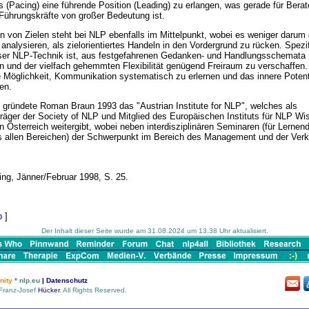
s (Pacing) eine führende Position (Leading) zu erlangen, was gerade für Berat
ührungskräfte von großer Bedeutung ist.
n von Zielen steht bei NLP ebenfalls im Mittelpunkt, wobei es weniger darum 
analysieren, als zielorientiertes Handeln in den Vordergrund zu rücken. Spezi
ser NLP-Technik ist, aus festgefahrenen Gedanken- und Handlungsschemata
 und der vielfach gehemmten Flexibilität genügend Freiraum zu verschaffen.
ie Möglichkeit, Kommunikation systematisch zu erlernen und das innere Potent
en.
h gründete Roman Braun 1993 das "Austrian Institute for NLP", welches als
räger der Society of NLP und Mitglied des Europäischen Instituts für NLP Wi
in Österreich weitergibt, wobei neben interdisziplinären Seminaren (für Lernen
 allen Bereichen) der Schwerpunkt im Bereich des Management und der Ver
ing, Jänner/Februar 1998, S. 25.
p
]
Der Inhalt dieser Seite wurde am 31.08.2024 um 13.38 Uhr aktualisiert.
ity
* nlp.eu
|
Datenschutz
Franz-Josef
Hücker
. All Rights Reserved.