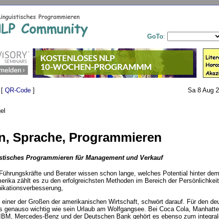
GoTo
:
 [
QR-Code
]
Sa 8 Aug 2
el
n, Sprache, Programmieren
stisches Programmieren für Management und Verkauf
 Führungskräfte und Berater wissen schon lange, welches Potential hinter de
merika zählt es zu den erfolgreichsten Methoden im Bereich der Persönlichkei
kationsverbesserung,
 einer der Großen der amerikanischen Wirtschaft, schwört darauf. Für den de
es genauso wichtig wie sein Urlaub am Wolfgangsee. Bei Coca Cola, Manhatt
IBM, Mercedes-Benz und der Deutschen Bank gehört es ebenso zum integra