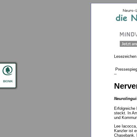
Lesezeichen
Pressespieg
--
Nerve
Neurolingui
Erfolgreiche
steckt. In A
und Kommuni
Lee Iacocca,
Kanzler ist 
Chasebank, 