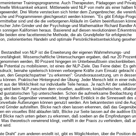
firmeninterner Trainingsprogramme. Auch Therapeuten, Pädagogen und Privat
hnelle Wirksamkeit erkannt. Mittlerweile wird NLP von mehr als einer halben M
ewendet. Drei Worte verstecken sich hinter dem Zungenbrecher, die vereinf
che und Programmieren gleichgesetzt werden können. "Es gibt Erfolgs-Prog
ermittelbar sind und die die verborgenen Abläufe im Gehim beeinflussen könn
rscher John Grinder und der Psychologe und Mathematiker Richard Bandler A
m sonnigen Kalifomien heraus. Basierend auf diesen revolutionären Erkenntni
die beiden eine facettenreiche Methode, die als Grundpfeiler für erfolgreiche
on, zielorientiertes Handeln und optimale Persönlichkeitsentwicklung gesehe
 Bestandteil von NLP ist die Erweiterung der eigenen Wahrnehmungs- und
nsfähgkeit. Wissenschaftliche Untersuchungen ergaben, daß nur 20 Prozent 
genommen werden, 80 Prozent hingegen im Unterbewußtsein steckenbleiben.
 Potential zu mobilisieren, ist eines der NLP-Ziele. Das Feine dabei: Es geh
sdruck; beinahe spielerisch können verborgene Kräfte zum Einsatz gebracht 
man, den Gesprächspartner "zu erkennen": Grundvoraussetzung, um in dessen
u können. Praktischer Hintergrund der Übung: Jeder Mensch lebt in einer indiv
ert aus der Wirklichkeit nur individuelle Teile heraus. Je nach Art der selektive
wird beim NLP zwischen dem visuellen, auditiven, kinästhetischen, olfakto
nd gustatorischen Typ unterschieden. Schon die aufmerksame Beobachtung d
 die das Gegenüber verwendet, bringt tiefen Einblick in die Sinneswelt des 
onverbale Äußerungen können genutzt werden. Am bekanntesten sind die Au
und Grinder aufstellten. Blicke nach oben lassen erkennen, daß das Gegenübe
n ein visuelles Bild ablaufen läßt, Blicke zur Seite lassen auf die auditive E
d Blicke nach unten geben zu erkennen, daß soeben an die Empfindungen un
d. Was theoretisch verwirrend klingt, verhilft in der Praxis zu verhindern, daß 
t wird.
e Draht" zum anderen erstellt ist, gibt es Möglichkeiten, über die Position d