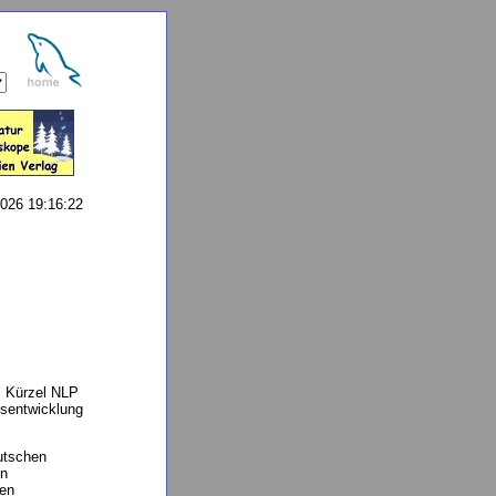
026 19:16:22
m Kürzel NLP
tsentwicklung
utschen
en
len