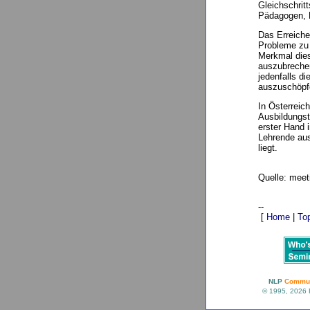
Gleichschritt
Pädagogen, F
Das Erreiche
Probleme zu 
Merkmal die
auszubrechen
jedenfalls d
auszuschöpf
In Österreic
Ausbildungst
erster Hand 
Lehrende aus
liegt.
Quelle: meet
--
[
Home
|
To
NLP
Commun
© 1995, 2026 