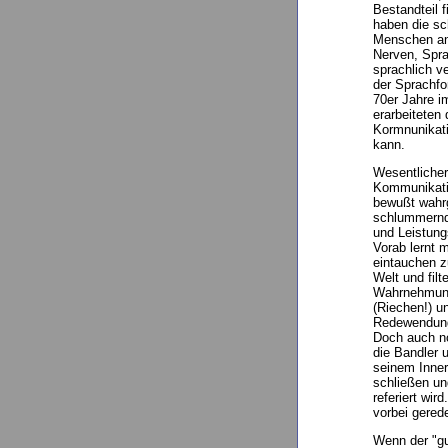
Bestandteil 
haben die sc
Menschen ang
Nerven, Spra
sprachlich v
der Sprachfo
70er Jahre i
erarbeiteten 
Kormnunikati
kann.
Wesentlicher
Kommunikatio
bewußt wahr
schlummernde
und Leistung
Vorab lernt 
eintauchen z
Welt und filt
Wahrnehmung 
(Riechen!) u
Redewendung,
Doch auch n
die Bandler 
seinem Innere
schließen un
referiert wir
vorbei gerede
Wenn der "gut