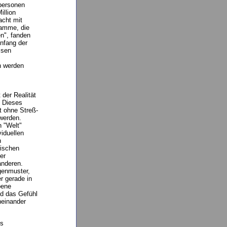
personen
illion
acht mit
ramme, die
en", fanden
nfang der
ssen
n werden
der Realität
 Dieses
t ohne Streß-
werden.
 "Welt"
iduellen
n
rischen
er
anderen.
genmuster,
r gerade in
bene
d das Gefühl
aneinander
es