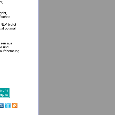
er,
geht,
fisches
 NLP bietet
ial optimal
ssen aus
de und
kaufsberatung