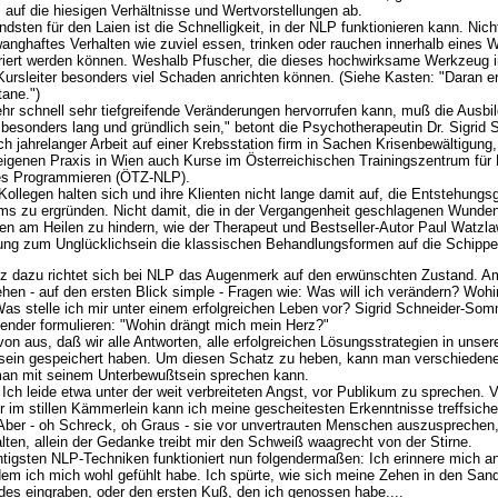
 auf die hiesigen Verhältnisse und Wertvorstellungen ab.
dsten für den Laien ist die Schnelligkeit, in der NLP funktionieren kann. Nich
anghaftes Verhalten wie zuviel essen, trinken oder rauchen innerhalb eines
iert werden können. Weshalb Pfuscher, die dieses hochwirksame Werkzeug i
 Kursleiter besonders viel Schaden anrichten können. (Siehe Kasten: "Daran 
ane.")
hr schnell sehr tiefgreifende Veränderungen hervorrufen kann, muß die Ausbi
besonders lang und gründlich sein," betont die Psychotherapeutin Dr. Sigrid 
 jahrelanger Arbeit auf einer Krebsstation firm in Sachen Krisenbewältigung, l
eigenen Praxis in Wien auch Kurse im Österreichischen Trainingszentrum für 
hes Programmieren (ÖTZ-NLP).
 Kollegen halten sich und ihre Klienten nicht lange damit auf, die Entstehungs
ms zu ergründen. Nicht damit, die in der Vergangenheit geschlagenen Wunden
ken am Heilen zu hindern, wie der Therapeut und Bestseller-Autor Paul Watzla
tung zum Unglücklichsein die klassischen Behandlungsformen auf die Schipp
z dazu richtet sich bei NLP das Augenmerk auf den erwünschten Zustand. A
hen - auf den ersten Blick simple - Fragen wie: Was will ich verändern? Wohin
as stelle ich mir unter einem erfolgreichen Leben vor? Sigrid Schneider-So
lender formulieren: "Wohin drängt mich mein Herz?"
on aus, daß wir alle Antworten, alle erfolgreichen Lösungsstrategien in unse
sein gespeichert haben. Um diesen Schatz zu heben, kann man verschieden
man mit seinem Unterbewußtsein sprechen kann.
: Ich leide etwa unter der weit verbreiteten Angst, vor Publikum zu sprechen. 
r im stillen Kämmerlein kann ich meine gescheitesten Erkenntnisse treffsiche
 Aber - oh Schreck, oh Graus - sie vor unvertrauten Menschen auszusprechen,
alten, allein der Gedanke treibt mir den Schweiß waagrecht von der Stirne.
htigsten NLP-Techniken funktioniert nun folgendermaßen: Ich erinnere mich a
dem ich mich wohl gefühlt habe. Ich spürte, wie sich meine Zehen in den San
des eingraben, oder den ersten Kuß, den ich genossen habe....