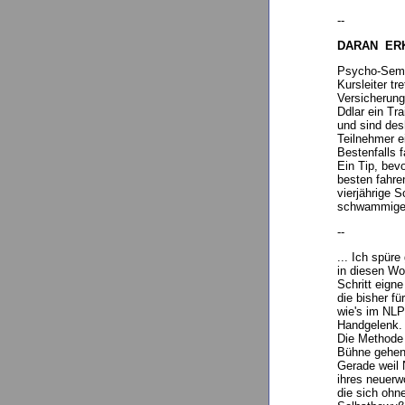
--
DARAN ER
Psycho-Semin
Kursleiter tr
Versicherung
Ddlar ein Tr
und sind des
Teilnehmer e
Bestenfalls 
Ein Tip, bev
besten fahre
vierjährige 
schwammige, 
--
... Ich spür
in diesen Wo
Schritt eign
die bisher f
wie's im NLP
Handgelenk. 
Die Methode f
Bühne gehen
Gerade weil 
ihres neuerw
die sich ohn