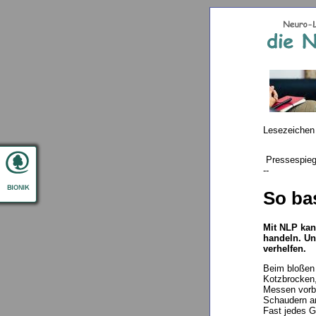
Lesezeichen
Pressespieg
--
So ba
Mit NLP kan
handeln. Un
verhelfen.
Beim bloßen 
Kotzbrocken
Messen vorbe
Schaudern a
Fast jedes G