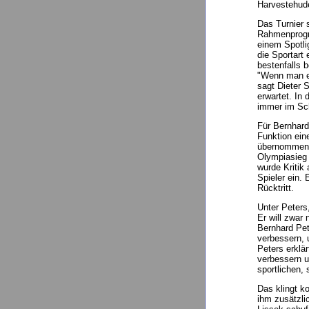
Harvestehude
Das Turnier 
Rahmenprogra
einem Spotli
die Sportart
bestenfalls b
"Wenn man ei
sagt Dieter 
erwartet. In 
immer im Sc
Für Bernhard
Funktion ein
übernommen. 
Olympiasieg 
wurde Kritik
Spieler ein.
Rücktritt.
Unter Peters,
Er will zwar
Bernhard Pet
verbessern, 
Peters erklä
verbessern u
sportlichen,
Das klingt k
ihm zusätzlic