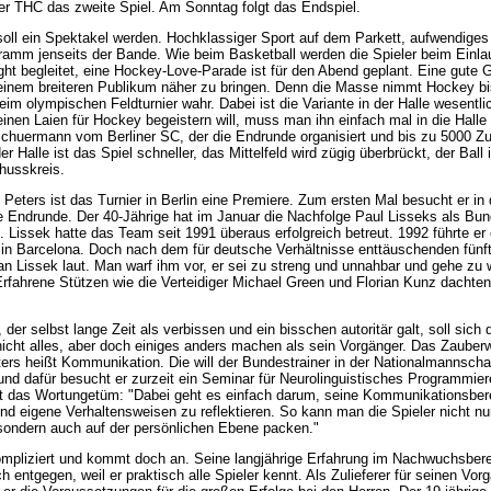
r THC das zweite Spiel. Am Sonntag folgt das Endspiel.
soll ein Spektakel werden. Hochklassiger Sport auf dem Parkett, aufwendiges
mm jenseits der Bande. Wie beim Basketball werden die Spieler beim Einla
ght begleitet, eine Hockey-Love-Parade ist für den Abend geplant. Eine gute 
 einem breiteren Publikum näher zu bringen. Denn die Masse nimmt Hockey bi
eim olympischen Feldturnier wahr. Dabei ist die Variante in der Halle wesentlic
nen Laien für Hockey begeistern will, muss man ihn einfach mal in die Hall
Schuermann vom Berliner SC, der die Endrunde organisiert und bis zu 5000 Z
der Halle ist das Spiel schneller, das Mittelfeld wird zügig überbrückt, der Ball i
husskreis.
 Peters ist das Turnier in Berlin eine Premiere. Zum ersten Mal besucht er in 
e Endrunde. Der 40-Jährige hat im Januar die Nachfolge Paul Lisseks als Bun
Lissek hatte das Team seit 1991 überaus erfolgreich betreut. 1992 führte er
in Barcelona. Doch nach dem für deutsche Verhältnisse enttäuschenden fünf
 an Lissek laut. Man warf ihm vor, er sei zu streng und unnahbar und gehe zu 
 Erfahrene Stützen wie die Verteidiger Michael Green und Florian Kunz dachten
 der selbst lange Zeit als verbissen und ein bisschen autoritär galt, soll sich
 nicht alles, aber doch einiges anders machen als sein Vorgänger. Das Zauber
ers heißt Kommunikation. Die will der Bundestrainer in der Nationalmannscha
und dafür besucht er zurzeit ein Seminar für Neurolinguistisches Programmier
rt das Wortungetüm: "Dabei geht es einfach darum, seine Kommunikationsbere
nd eigene Verhaltensweisen zu reflektieren. So kann man die Spieler nicht nur
 sondern auch auf der persönlichen Ebene packen."
ompliziert und kommt doch an. Seine langjährige Erfahrung im Nachwuchsbe
h entgegen, weil er praktisch alle Spieler kennt. Als Zulieferer für seinen Vor