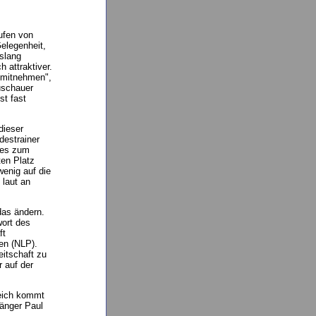
ufen von
Gelegenheit,
slang
h attraktiver.
e mitnehmen",
uschauer
st fast
dieser
destrainer
 es zum
ten Platz
wenig auf die
 laut an
 das ändern.
wort des
ft
en (NLP).
itschaft zu
 auf der
reich kommt
gänger Paul