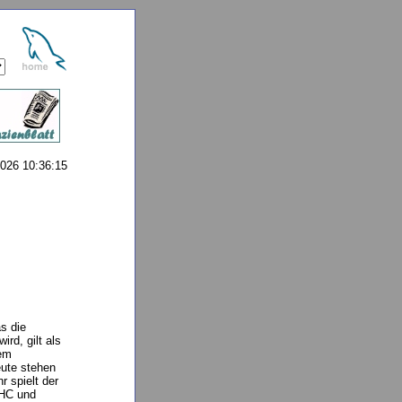
026 10:36:15
s die
rd, gilt als
sem
eute stehen
r spielt der
 HC und