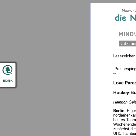
Lesezeichen
Pressespieg
--
Love Para
Hockey-Bu
Heinrich Gei
Berlin.
Eigen
nordamerikani
bestes Team 
Wochenende f
zunächst die
UHC Hamburg