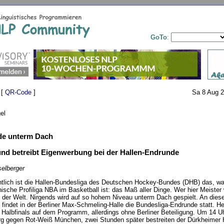
GoTo
:
 [
QR-Code
]
Sa 8 Aug 2
el
de unterm Dach
nd betreibt Eigenwerbung bei der Hallen-Endrunde
selberger
tlich ist die Hallen-Bundesliga des Deutschen Hockey-Bundes (DHB) das, wa
sche Profiliga NBA im Basketball ist: das Maß aller Dinge. Wer hier Meister wi
der Welt. Nirgends wird auf so hohem Niveau unterm Dach gespielt. An die
indet in der Berliner Max-Schmeling-Halle die Bundesliga-Endrunde statt. H
 Halbfinals auf dem Programm, allerdings ohne Berliner Beteiligung. Um 14 Uh
 gegen Rot-Weiß München, zwei Stunden später bestreiten der Dürkheimer