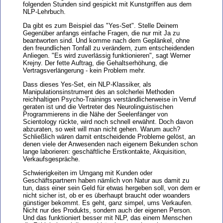
folgenden Stunden sind gespickt mit Kunstgriffen aus dem
NLP-Lehrbuch.
Da gibt es zum Beispiel das "Yes-Set". Stelle Deinem
Gegenüber anfangs einfache Fragen, die nur mit Ja zu
beantworten sind. Und komme nach dem Geplänkel, ohne
den freundlichen Tonfall zu verändern, zum entscheidenden
Anliegen. "Es wird zuverlässig funktionieren", sagt Werner
Krejny. Der fette Auftrag, die Gehaltserhöhung, die
Vertragsverlängerung - kein Problem mehr.
Dass dieses Yes-Set, ein NLP-Klassiker, als
Manipulationsinstrument des an solcherlei Methoden
reichhaltigen Psycho-Trainings verständlicherweise in Verruf
geraten ist und die Vertreter des Neurolinguistischen
Programmierens in die Nähe der Seelenfänger von
Scientology rückte, wird noch schnell erwähnt. Doch davon
abzuraten, so weit will man nicht gehen. Warum auch?
Schließlich wären damit entscheidende Probleme gelöst, an
denen viele der Anwesenden nach eigenem Bekunden schon
lange laborieren: geschäftliche Erstkontakte, Akquisition,
Verkaufsgespräche.
Schwierigkeiten im Umgang mit Kunden oder
Geschäftspartnern haben nämlich von Natur aus damit zu
tun, dass einer sein Geld für etwas hergeben soll, von dem er
nicht sicher ist, ob er es überhaupt braucht oder woanders
günstiger bekommt. Es geht, ganz simpel, ums Verkaufen.
Nicht nur des Produkts, sondern auch der eigenen Person.
Und das funktioniert besser mit NLP, das einem Menschen