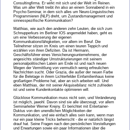
Consultingfirma. Er wirkt mit sich und der Welt im Reinen.
Was um aller Welt treibt ihn also an einem Sonnabend in ein
Psycho-Seminar, in dem sich alles um Neuro-Linguistisches
Programmieren (NLP) dreht, um Zustandsmanagement und
sinnesspezifische Kommunikation?
Matthias, wie auch den anderen zehn Leuten, die sich zum
Schnupperkurs im Berliner IOS angemeldet haben, geht es
um eine Verbesserung der eigenen
Kommunikationsfähigkeiten, vor allem im Beruf. Die
Teilnehmer sitzen im Kreis um einen teuren Teppich und
erzählen von ihren Defiziten. Da ist Hermann,
Geschäftsführer eines Versicherungsunternehmens, der
angesichts ständiger Umstrukturierungen mit seinem
personalpolitischen Latein am Ende ist und nach neuen
Wegen der Vermittlung von vermutlich wenig erfreulichen
Nachrichten sucht. Oder Grazia, die außer der neuen Farbe
für die Beletage in ihrem Lichterfelder Einfamilienhaus keine
großartigen Probleme hat, aber an sich arbeiten will. Und
eben Matthias, der mit seiner Akquisebilanz nicht zufrieden
ist und seine Kundenkontakte optimieren will.
Glücklose Kommunikation muss nicht sein, und Veränderung
ist möglich, jawohl. Davon sind sie alle überzeugt, vor allem
Seminarleiter Werner Krejny. Er berichtet mit Entertainer-
Duktus von den unendlichen Möglichkeiten der
Kommunikation, und wie einfach alles sein kann, wenn man
nur ein paar kleine Tricks beherrscht - die er natürlich längst
drauf hat. Seine Fragen nach den persönlichen Vorstellungen
und Erwartungen sowie ein paar Informationen über die