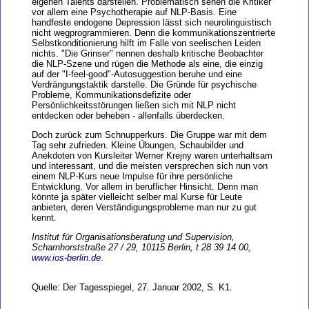
eigenen Talents darstellen. Problematisch sehen die Kritiker
vor allem eine Psychotherapie auf NLP-Basis. Eine
handfeste endogene Depression lässt sich neurolinguistisch
nicht wegprogrammieren. Denn die kommunikationszentrierte
Selbstkonditionierung hilft im Falle von seelischen Leiden
nichts. "Die Grinser" nennen deshalb kritische Beobachter
die NLP-Szene und rügen die Methode als eine, die einzig
auf der "I-feel-good"-Autosuggestion beruhe und eine
Verdrängungstaktik darstelle. Die Gründe für psychische
Probleme, Kommunikationsdefizite oder
Persönlichkeitsstörungen ließen sich mit NLP nicht
entdecken oder beheben - allenfalls überdecken.
Doch zurück zum Schnupperkurs. Die Gruppe war mit dem
Tag sehr zufrieden. Kleine Übungen, Schaubilder und
Anekdoten von Kursleiter Werner Krejny waren unterhaltsam
und interessant, und die meisten versprechen sich nun von
einem NLP-Kurs neue Impulse für ihre persönliche
Entwicklung. Vor allem in beruflicher Hinsicht. Denn man
könnte ja später vielleicht selber mal Kurse für Leute
anbieten, deren Verständigungsprobleme man nur zu gut
kennt.
Institut für Organisationsberatung und Supervision,
Scharnhorststraße 27 / 29, 10115 Berlin, t 28 39 14 00,
www.ios-berlin.de
.
Quelle: Der Tagesspiegel, 27. Januar 2002, S. K1.