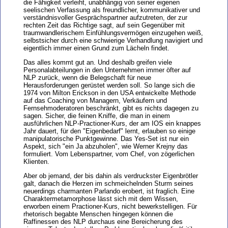
die Fähigkeit verleiht, unabhängig von seiner eigenen
seelischen Verfassung als freundlicher, kommunikativer und
verständnisvoller Gesprächspartner aufzutreten, der zur
rechten Zeit das Richtige sagt, auf sein Gegenüber mit
traumwandlerischem Einfühlungsvermögen einzugehen weiß,
selbstsicher durch eine schwierige Verhandlung navigiert und
eigentlich immer einen Grund zum Lächeln findet.
Das alles kommt gut an. Und deshalb greifen viele
Personalabteilungen in den Unternehmen immer öfter auf
NLP zurück, wenn die Belegschaft für neue
Herausforderungen gerüstet werden soll. So lange sich die
1974 von Milton Erickson in den USA entwickelte Methode
auf das Coaching von Managern, Verkäufern und
Fernsehmoderatoren beschränkt, gibt es nichts dagegen zu
sagen. Sicher, die feinen Kniffe, die man in einem
ausführlichen NLP-Practioner-Kurs, der am IOS ein knappes
Jahr dauert, für den "Eigenbedarf" lernt, erlauben so einige
manipulatorische Punktgewinne. Das Yes-Set ist nur ein
Aspekt, sich "ein Ja abzuholen", wie Werner Krejny das
formuliert. Vom Lebenspartner, vom Chef, von zögerlichen
Klienten.
Aber ob jemand, der bis dahin als verdruckster Eigenbrötler
galt, danach die Herzen im schmeichelnden Sturm seines
neuerdings charmanten Parlando erobert, ist fraglich. Eine
Charaktermetamorphose lässt sich mit dem Wissen,
erworben einem Practioner-Kurs, nicht bewerkstelligen. Für
rhetorisch begabte Menschen hingegen können die
Raffinessen des NLP durchaus eine Bereicherung des