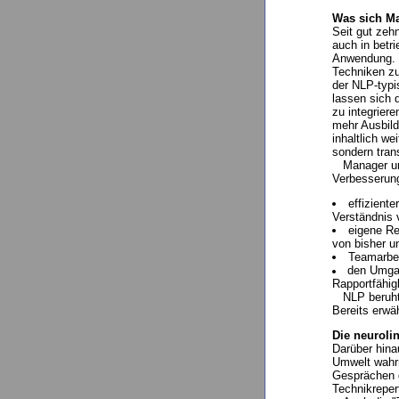
Was sich Ma
Seit gut zeh
auch in betr
Anwendung. D
Techniken zu
der NLP-typi
lassen sich 
zu integrier
mehr Ausbild
inhaltlich w
sondern trans
Manager und
Verbesserun
effizient
Verständnis
eigene Re
von bisher u
Teamarbei
den Umgan
Rapportfähigk
NLP beruht a
Bereits erwä
Die neuroli
Darüber hina
Umwelt wahrn
Gesprächen d
Technikrepert