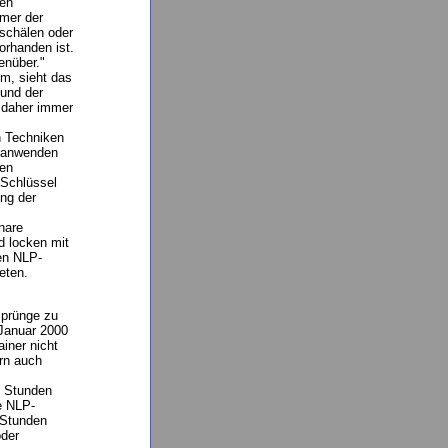
den
mmer der
schälen oder
orhanden ist.
enüber."
m, sieht das
 und der
 daher immer
n Techniken
h anwenden
hen
 Schlüssel
ng der
nare
d locken mit
gen NLP-
eten.
Sprünge zu
.Januar 2000
iner nicht
ern auch
0 Stunden
e NLP-
 Stunden
oder