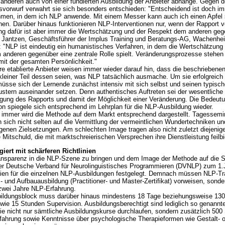
r anderen auch von einer fundierten Ausbildung der Anbieter abhänge. Gegen 
svorwurf verwahrt sie sich besonders entschieden: "Entscheidend ist doch i
men, in dem ich NLP anwende. Mit einem Messer kann auch ich einen Apfel 
hen. Darüber hinaus funktionieren NLP-Interventionen nur, wenn der Rapport v
g dafür ist aber immer die Wertschätzung und der Respekt dem anderen geg
Jantzen, Geschäftsführer der Implus Training und Beratungs-AG, Wachenhei
: "NLP ist eindeutig ein humanistisches Verfahren, in dem die Wertschätzung
anderen gegenüber eine zentrale Rolle spielt. Veränderungsprozesse stehen
mit der gesamten Persönlichkeit."
etablierte Anbieter weisen immer wieder darauf hin, dass die beschriebene
n kleiner Teil dessen seien, was NLP tatsächlich ausmache. Um sie erfolgreic
üsse sich der Lernende zunächst intensiv mit sich selbst und seinen typisc
stern auseinander setzen. Denn authentisches Auftreten sei der wesentliche
ugung des Rapports und damit der Möglichkeit einer Veränderung. Die Bedeutu
ion spiegele sich entsprechend im Lehrplan für die NLP-Ausbildung wieder.
immer wird die Methode auf dem Markt entsprechend dargestellt. Tagessemi
n sich nicht selten auf die Vermittlung der vermeintlichen Wundertechniken un
ogenen Zielsetzungen. Am schlechten Image tragen also nicht zuletzt diejeni
 Mitschuld, die mit marktschreierischen Versprechen ihre Dienstleistung feilbi
iert mit schärferen Richtlinien
nsparenz in die NLP-Szene zu bringen und dem Image der Methode auf die 
der Deutsche Verband für Neurolinguistisches Programmieren (DVNLP) zum 1
nien für die einzelnen NLP-Ausbildungen festgelegt. Demnach müssen NLP-Tra
s- und Aufbauausbildung (Practitioner- und Master-Zertifikat) vorweisen, sond
zwei Jahre NLP-Erfahrung.
ldungsblock muss darüber hinaus mindestens 18 Tage beziehungsweise 13
ie 15 Stunden Supervision. Ausbildungsberechtigt sind lediglich so genannt
 die nicht nur sämtliche Ausbildungskurse durchlaufen, sondern zusätzlich 500
rfahrung sowie Kenntnisse über psychologische Therapieformen wie Gestalt- 