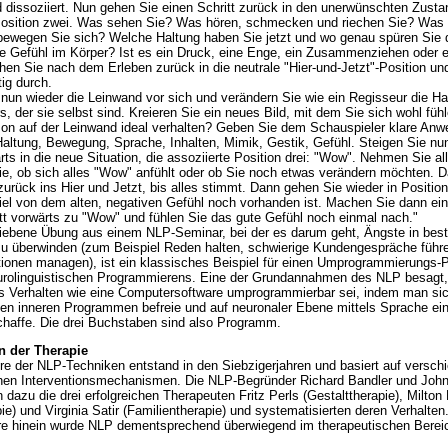
d dissoziiert. Nun gehen Sie einen Schritt zurück in den unerwünschten Zustan
 Position zwei. Was sehen Sie? Was hören, schmecken und riechen Sie? Was
bewegen Sie sich? Welche Haltung haben Sie jetzt und wo genau spüren Sie 
 Gefühl im Körper? Ist es ein Druck, eine Enge, ein Zusammenziehen oder 
en Sie nach dem Erleben zurück in die neutrale "Hier-und-Jetzt"-Position un
tig durch.
n wieder die Leinwand vor sich und verändern Sie wie ein Regisseur die H
, der sie selbst sind. Kreieren Sie ein neues Bild, mit dem Sie sich wohl fühl
son auf der Leinwand ideal verhalten? Geben Sie dem Schauspieler klare An
 Haltung, Bewegung, Sprache, Inhalten, Mimik, Gestik, Gefühl. Steigen Sie nu
rts in die neue Situation, die assoziierte Position drei: "Wow". Nehmen Sie a
ie, ob sich alles "Wow" anfühlt oder ob Sie noch etwas verändern möchten. 
zurück ins Hier und Jetzt, bis alles stimmt. Dann gehen Sie wieder in Positio
viel von dem alten, negativen Gefühl noch vorhanden ist. Machen Sie dann ei
tt vorwärts zu "Wow" und fühlen Sie das gute Gefühl noch einmal nach."
ebene Übung aus einem NLP-Seminar, bei der es darum geht, Ängste in bes
zu überwinden (zum Beispiel Reden halten, schwierige Kundengespräche führ
ationen managen), ist ein klassisches Beispiel für einen Umprogrammierungs-
urolinguistischen Programmierens. Eine der Grundannahmen des NLP besagt
 Verhalten wie eine Computersoftware umprogrammierbar sei, indem man si
ten inneren Programmen befreie und auf neuronaler Ebene mittels Sprache ei
affe. Die drei Buchstaben sind also Programm.
n der Therapie
re der NLP-Techniken entstand in den Siebzigerjahren und basiert auf versch
hen Interventionsmechanismen. Die NLP-Begründer Richard Bandler und John
 dazu die drei erfolgreichen Therapeuten Fritz Perls (Gestalttherapie), Milton
e) und Virginia Satir (Familientherapie) und systematisierten deren Verhalten.
re hinein wurde NLP dementsprechend überwiegend im therapeutischen Berei