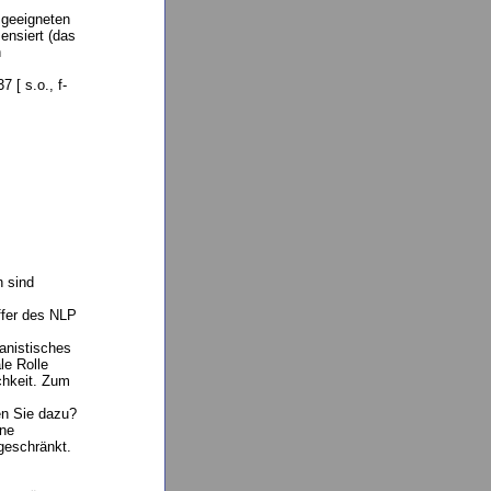
 geeigneten
ensiert (das
n
 [ s.o., f-
n sind
ffer des NLP
manistisches
le Rolle
chkeit. Zum
en Sie dazu?
ine
geschränkt.