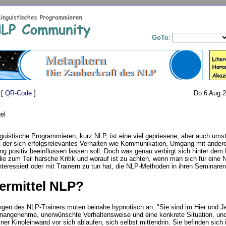
GoTo
:
 [
QR-Code
]
Do 6 Aug 2
el
guistische Programmieren, kurz NLP, ist eine viel gepriesene, aber auch umst
 der sich erfolgsrelevantes Verhalten wie Kommunikation, Umgang mit ander
ung positiv beeinflussen lassen soll. Doch was genau verbirgt sich hinter dem 
 die zum Teil harsche Kritik und worauf ist zu achten, wenn man sich für eine 
nteressiert oder mit Trainern zu tun hat, die NLP-Methoden in ihren Seminar
rmittel NLP?
gen des NLP-Trainers muten beinahe hypnotisch an: "Sie sind im Hier und J
unangenehme, unerwünschte Verhaltensweise und eine konkrete Situation, un
iner Kinoleinwand vor sich ablaufen, sich selbst mittendrin. Sie befinden sich 