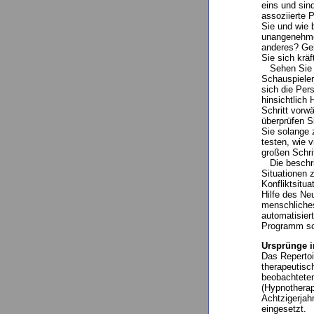
eins und sin
assoziierte
Sie und wie 
unangenehme
anderes? Geh
Sie sich kräf
Sehen Sie nu
Schauspielers
sich die Per
hinsichtlich
Schritt vorwä
überprüfen S
Sie solange 
testen, wie 
großen Schri
Die beschri
Situationen 
Konfliktsitu
Hilfe des Ne
menschliches
automatisier
Programm sch
Ursprünge i
Das Repertoi
therapeutisc
beobachteten
(Hypnotherapi
Achtzigerjah
eingesetzt.