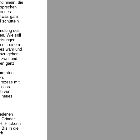
d hinein, die
 sprechen
dieses
etwas ganz
d schütteln
andlung des
en. Wie soll
weisungen
n mit einem
lles wahr und
Dazu gehen
n zwei und
nen ganz
timmten
en,
Prozess mit
, dass
ch von
n neues
iedenen
 Grinder
 H. Erickson
 Bis in die
ch