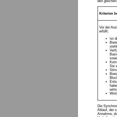
den gleiche
Kriterien 
Vor der Aus
erfüllt:
Ist 
Biet
steh
Verf
Basi
sowi
Komm
Sie 
Stim
Biet
Block
Ents
habe
wirts
Wird
Die Synchron
Ablauf, der 
Annahme, das