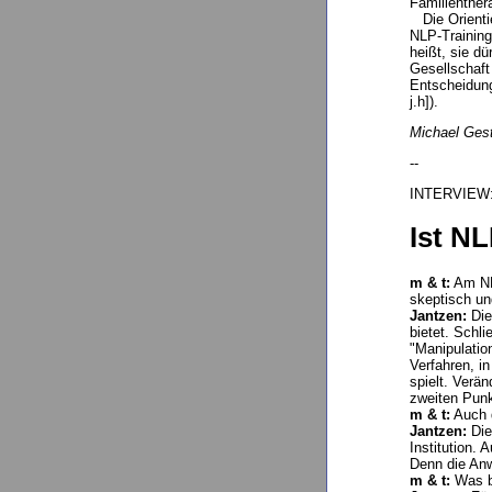
Familienthe
Die Orientie
NLP-Training
heißt, sie dü
Gesellschaft
Entscheidung
j.h]).
Michael Ges
--
INTERVIEW
Ist N
m & t:
Am NLP
skeptisch un
Jantzen:
Die
bietet. Schli
"Manipulatio
Verfahren, i
spielt. Verä
zweiten Punkt
m & t:
Auch d
Jantzen:
Die
Institution.
Denn die Anw
m & t:
Was br