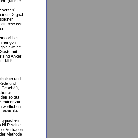
ührt (NLPler
 setzen"
 einem Signal
solcher
s ein bewusst
er
rndorf bei
nehmungen
ispielsweise
 Geste mit
r sind Anker
eim NLP
echniken und
 Rede und
 Geschäft,
lierter
 den so gut
Seminar zur
twortlichen,
, wenn sie
 typischen
s NLP seine
ei Vorträgen
 der Methode