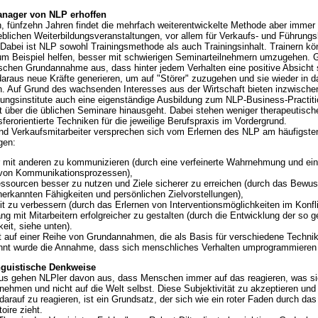
nager von NLP erhoffen
n, fünfzehn Jahren findet die mehrfach weiterentwickelte Methode aber immer 
ieblichen Weiterbildungsveranstaltungen, vor allem für Verkaufs- und Führungs
abei ist NLP sowohl Trainingsmethode als auch Trainingsinhalt. Trainern k
m Beispiel helfen, besser mit schwierigen Seminarteilnehmern umzugehen.
schen Grundannahme aus, dass hinter jedem Verhalten eine positive Absicht 
daraus neue Kräfte generieren, um auf "Störer" zuzugehen und sie wieder in 
en. Auf Grund des wachsenden Interesses aus der Wirtschaft bieten inzwisch
ungsinstitute auch eine eigenständige Ausbildung zum NLP-Business-Practitio
eit über die üblichen Seminare hinausgeht. Dabei stehen weniger therapeutische
ferorientierte Techniken für die jeweilige Berufspraxis im Vordergrund.
 Verkaufsmitarbeiter versprechen sich vom Erlernen des NLP am häufigste
gen:
er mit anderen zu kommunizieren (durch eine verfeinerte Wahrnehmung und ei
 von Kommunikationsprozessen),
ssourcen besser zu nutzen und Ziele sicherer zu erreichen (durch das Bew
nerkannten Fähigkeiten und persönlichen Zielvorstellungen),
t zu verbessern (durch das Erlernen von Interventionsmöglichkeiten im Konflik
g mit Mitarbeitern erfolgreicher zu gestalten (durch die Entwicklung der so 
eit, siehe unten).
uf einer Reihe von Grundannahmen, die als Basis für verschiedene Technik
hnt wurde die Annahme, dass sich menschliches Verhalten umprogrammieren 
nguistische Denkweise
us gehen NLPler davon aus, dass Menschen immer auf das reagieren, was sie
ehmen und nicht auf die Welt selbst. Diese Subjektivität zu akzeptieren und
arauf zu reagieren, ist ein Grundsatz, der sich wie ein roter Faden durch das
oire zieht.