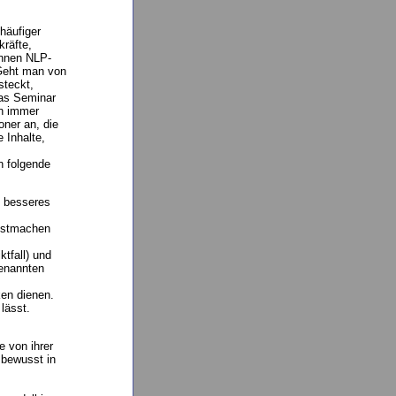
häufiger
kräfte,
önnen NLP-
 Geht man von
steckt,
das Seminar
en immer
ner an, die
 Inhalte,
n folgende
n besseres
usstmachen
tfall) und
genannten
en dienen.
lässt.
 von ihrer
 bewusst in