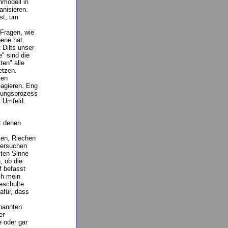
nmodell in
nisieren.
ist, um
 Fragen, wie
bene hat
 Dilts unser
" sind die
ten" alle
etzen.
ten
eagieren. Eng
erungsprozess
r Umfeld.
t denen
en, Riechen
versuchen
ten Sinne
, ob die
f befasst
ch mein
eschulte
afür, dass
nannten
er
 oder gar