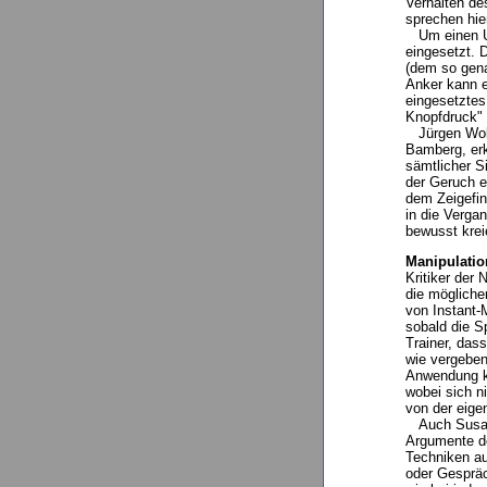
Verhalten de
sprechen hie
Um einen Um
eingesetzt. 
(dem so gena
Anker kann e
eingesetztes
Knopfdruck"
Jürgen Wolf,
Bamberg, erk
sämtlicher S
der Geruch e
dem Zeigefin
in die Verga
bewusst kreie
Manipulatio
Kritiker der
die mögliche
von Instant-
sobald die S
Trainer, das
wie vergeben
Anwendung kä
wobei sich n
von der eigen
Auch Susann
Argumente de
Techniken au
oder Gespräc