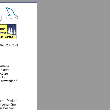
026 23:02:41
rittene
en oder
Kürzel,
NLP-
en anwenden?
etzt. Denken
d sehen Sie
in Position