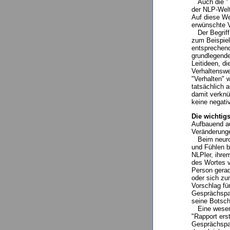
Auch die "Th
der NLP-Welt
Auf diese We
erwünschte V
Der Begriff 
zum Beispiel
entsprechend
grundlegende
Leitideen, di
Verhaltenswe
"Verhalten" 
tatsächlich a
damit verknü
keine negati
Die wichtig
Aufbauend a
Veränderunge
Beim neurol
und Fühlen b
NLPler, ihr
des Wortes v
Person gerad
oder sich zu
Vorschlag fü
Gesprächspar
seine Botscha
Eine wesent
"Rapport ers
Gesprächspar