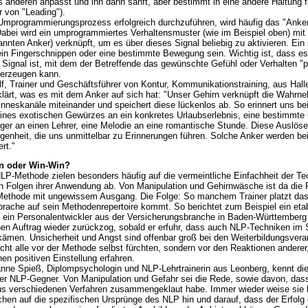
s anderen anpasst und ihn dann sanft, aber bestimmt in eine andere Haltung f
r von "Leading").
programmierungsprozess erfolgreich durchzuführen, wird häufig das "Anker
Dabei wird ein umprogrammiertes Verhaltensmuster (wie im Beispiel oben) mit
nnten Anker) verknüpft, um es über dieses Signal beliebig zu aktivieren. Ein 
in Fingerschnippen oder eine bestimmte Bewegung sein. Wichtig ist, dass e
 Signal ist, mit dem der Betreffende das gewünschte Gefühl oder Verhalten "p
 erzeugen kann.
 Trainer und Geschäftsführer von Kontur, Kommunikationstraining, aus Halle
lärt, was es mit dem Anker auf sich hat: "Unser Gehirn verknüpft die Wahr
inneskanäle miteinander und speichert diese lückenlos ab. So erinnert uns be
ines exotischen Gewürzes an ein konkretes Urlaubserlebnis, eine bestimmte
ger an einen Lehrer, eine Melodie an eine romantische Stunde. Diese Auslöse
ngenheit, die uns unmittelbar zu Erinnerungen führen. Solche Anker werden b
rt."
n oder Win-Win?
 NLP-Methode zielen besonders häufig auf die vermeintliche Einfachheit der T
n Folgen ihrer Anwendung ab. Von Manipulation und Gehirnwäsche ist da die
Methode mit ungewissem Ausgang. Die Folge: So manchem Trainer platzt das
prache auf sein Methodenrepertoire kommt. So berichtet zum Beispiel ein etab
s ein Personalentwickler aus der Versicherungsbranche in Baden-Württemberg
en Auftrag wieder zurückzog, sobald er erfuhr, dass auch NLP-Techniken im 
men. Unsicherheit und Angst sind offenbar groß bei den Weiterbildungsveran
icht alle vor der Methode selbst fürchten, sondern vor den Reaktionen anderer
en positiven Einstellung erfahren.
e Spieß, Diplompsychologin und NLP-Lehrtrainerin aus Leonberg, kennt die
r NLP-Gegner. Von Manipulation und Gefahr sei die Rede, sowie davon, das
s verschiedenen Verfahren zusammengeklaut habe. Immer wieder weise sie b
hen auf die spezifischen Ursprünge des NLP hin und darauf, dass der Erfolg