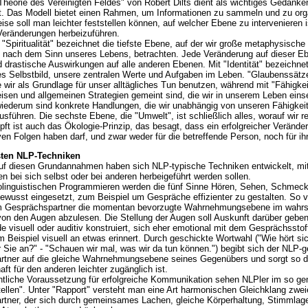
eorie des Vereinigten Feldes" von Robert Dilts dient als wichtiges Gedanke
. Das Modell bietet einen Rahmen, um Informationen zu sammeln und zu orga
ise soll man leichter feststellen können, auf welcher Ebene zu intervenieren 
eränderungen herbeizuführen.
"Spiritualität" bezeichnet die tiefste Ebene, auf der wir große metaphysische
 nach dem Sinn unseres Lebens, betrachten. Jede Veränderung auf dieser E
 drastische Auswirkungen auf alle anderen Ebenen. Mit "Identität" bezeichnet
s Selbstbild, unsere zentralen Werte und Aufgaben im Leben. "Glaubenssätze
e wir als Grundlage für unser alltägliches Tun benutzen, während mit "Fähigkei
isen und allgemeinen Strategien gemeint sind, die wir in unserem Leben eins
wiederum sind konkrete Handlungen, die wir unabhängig von unseren Fähigkei
usführen. Die sechste Ebene, die "Umwelt", ist schließlich alles, worauf wir r
pft ist auch das Ökologie-Prinzip, das besagt, dass ein erfolgreicher Veränd
ven Folgen haben darf, und zwar weder für die betreffende Person, noch für ih
sten NLP-Techniken
uf diesen Grundannahmen haben sich NLP-typische Techniken entwickelt, mi
n bei sich selbst oder bei anderen herbeigeführt werden sollen.
inguistischen Programmieren werden die fünf Sinne Hören, Sehen, Schmeck
ewusst eingesetzt, zum Beispiel um Gespräche effizienter zu gestalten. So 
em Gesprächspartner die momentan bevorzugte Wahrnehmungsebene im wahrs
on den Augen abzulesen. Die Stellung der Augen soll Auskunft darüber geben
e visuell oder auditiv konstruiert, sich eher emotional mit dem Gesprächsstof
m Beispiel visuell an etwas erinnert. Durch geschickte Wortwahl ("Wie hört si
r Sie an?" - "Schauen wir mal, was wir da tun können.") begibt sich der NLP-g
tner auf die gleiche Wahrnehmungsebene seines Gegenübers und sorgt so d
ft für den anderen leichter zugänglich ist.
liche Voraussetzung für erfolgreiche Kommunikation sehen NLPler im so ge
tellen". Unter "Rapport" versteht man eine Art harmonischen Gleichklang zwei
tner, der sich durch gemeinsames Lachen, gleiche Körperhaltung, Stimmlage