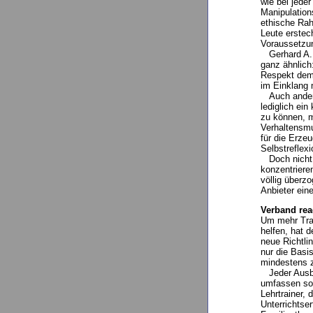
wie bei jede
Manipulation
ethische Rah
Leute erstec
Voraussetzun
Gerhard A. 
ganz ähnlich
Respekt dem 
im Einklang 
Auch andere 
lediglich ei
zu können, m
Verhaltensmu
für die Erze
Selbstreflex
Doch nicht 
konzentriere
völlig überz
Anbieter eine
Verband reag
Um mehr Tra
helfen, hat 
neue Richtli
nur die Basi
mindestens 
Jeder Ausbi
umfassen sow
Lehrtrainer,
Unterrichtse