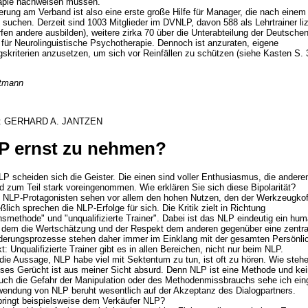
rapie nachweisen müssen.
rung am Verband ist also eine erste große Hilfe für Manager, die nach einem
 suchen. Derzeit sind 1003 Mitglieder im DVNLP, davon 588 als Lehrtrainer liz
rfen andere ausbilden), weitere zirka 70 über die Unterabteilung der Deutsche
 für Neurolinguistische Psychotherapie. Dennoch ist anzuraten, eigene
skriterien anzusetzen, um sich vor Reinfällen zu schützen (siehe Kasten S. 37
tmann
: GERHARD A. JANTZEN
LP ernst zu nehmen?
 scheiden sich die Geister. Die einen sind voller Enthusiasmus, die andere
d zum Teil stark voreingenommen. Wie erklären Sie sich diese Bipolarität?
 NLP-Protagonisten sehen vor allem den hohen Nutzen, den der Werkzeugko
eßlich sprechen die NLP-Erfolge für sich. Die Kritik zielt in Richtung
nsmethode" und "unqualifizierte Trainer". Dabei ist das NLP eindeutig ein hu
n dem die Wertschätzung und der Respekt dem anderen gegenüber eine zentra
nderungsprozesse stehen daher immer im Einklang mit der gesamten Persönli
: Unqualifizierte Trainer gibt es in allen Bereichen, nicht nur beim NLP.
ie Aussage, NLP habe viel mit Sektentum zu tun, ist oft zu hören. Wie steh
ses Gerücht ist aus meiner Sicht absurd. Denn NLP ist eine Methode und ke
 Auch die Gefahr der Manipulation oder des Methodenmissbrauchs sehe ich ein
endung von NLP beruht wesentlich auf der Akzeptanz des Dialogpartners.
ingt beispielsweise dem Verkäufer NLP?