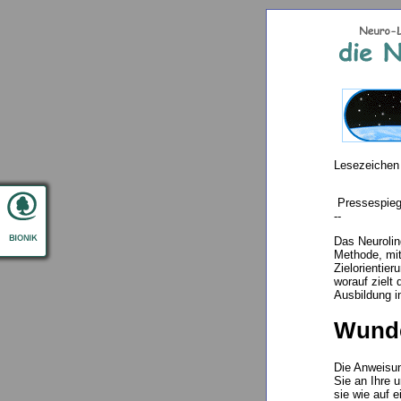
Lesezeichen
Pressespieg
--
Das Neurolin
Methode, mit
Zielorientier
worauf zielt
Ausbildung i
Wunde
Die Anweisun
Sie an Ihre 
sie wie auf e