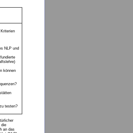
Kriterien
des NLP und
fundierte
ftslehre)
nn können
equenzen?
stätten
zu testen?
ürlicher
 die
ch an das