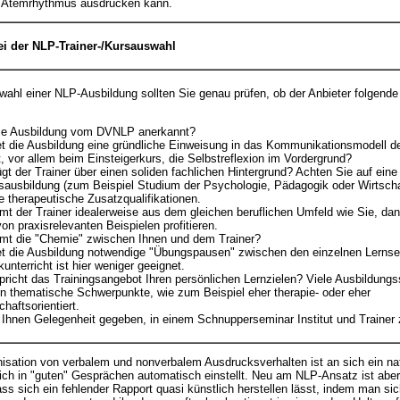
n Atemrhythmus ausdrücken kann.
bei der NLP-Trainer-/Kursauswahl
wahl einer NLP-Ausbildung sollten Sie genau prüfen, ob der Anbieter folgende 
die Ausbildung vom DVNLP anerkannt?
et die Ausbildung eine gründliche Einweisung in das Kommunikationsmodell 
t, vor allem beim Einsteigerkurs, die Selbstreflexion im Vordergrund?
ügt der Trainer über einen soliden fachlichen Hintergrund? Achten Sie auf eine 
sausbildung (zum Beispiel Studium der Psychologie, Pädagogik oder Wirtscha
e therapeutische Zusatzqualifikationen.
t der Trainer idealerweise aus dem gleichen beruflichen Umfeld wie Sie, da
von praxisrelevanten Beispielen profitieren.
mt die "Chemie" zwischen Ihnen und dem Trainer?
et die Ausbildung notwendige "Übungspausen" zwischen den einzelnen Lerns
unterricht ist hier weniger geeignet.
pricht das Trainingsangebot Ihren persönlichen Lernzielen? Viele Ausbildungs
n thematische Schwerpunkte, wie zum Beispiel eher therapie- oder eher
chaftsorientiert.
 Ihnen Gelegenheit gegeben, in einem Schnupperseminar Institut und Trainer 
isation von verbalem und nonverbalem Ausdrucksverhalten ist an sich ein nat
sich in "guten" Gesprächen automatisch einstellt. Neu am NLP-Ansatz ist aber
s sich ein fehlender Rapport quasi künstlich herstellen lässt, indem man si