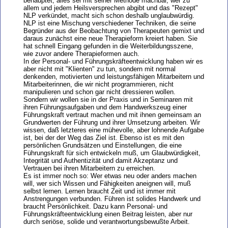
behauptet, alles sei mit seiner Methode machbar, wer zu
allem und jedem Heilsversprechen abgibt und das "Rezept"
NLP verkündet, macht sich schon deshalb unglaubwürdig.
NLP ist eine Mischung verschiedener Techniken, die seine
Begründer aus der Beobachtung von Therapeuten gemixt und
daraus zunächst eine neue Therapieform kreiert haben. Sie
hat schnell Eingang gefunden in die Weiterbildungsszene,
wie zuvor andere Therapieformen auch.
In der Personal- und Führungskräfteentwicklung haben wir es
aber nicht mit "Klienten" zu tun, sondern mit normal
denkenden, motivierten und leistungsfähigen Mitarbeitern und
Mitarbeiterinnen, die wir nicht programmieren, nicht
manipulieren und schon gar nicht dressieren wollen.
Sondern wir wollen sie in der Praxis und in Seminaren mit
ihren Führungsaufgaben und dem Handwerkszeug einer
Führungskraft vertraut machen und mit ihnen gemeinsam an
Grundwerten der Führung und ihrer Umsetzung arbeiten. Wir
wissen, daß letzteres eine mühevolle, aber lohnende Aufgabe
ist, bei der der Weg das Ziel ist. Ebenso ist es mit den
persönlichen Grundsätzen und Einstellungen, die eine
Führungskraft für sich entwickeln muß, um Glaubwürdigkeit,
Integrität und Authentizität und damit Akzeptanz und
Vertrauen bei ihren Mitarbeitern zu erreichen.
Es ist immer noch so: Wer etwas neu oder anders machen
will, wer sich Wissen und Fähigkeiten aneignen will, muß
selbst lernen. Lernen braucht Zeit und ist immer mit
Anstrengungen verbunden. Führen ist solides Handwerk und
braucht Persönlichkeit. Dazu kann Personal- und
Führungskräfteentwicklung einen Beitrag leisten, aber nur
durch seriöse, solide und verantwortungsbewußte Arbeit.