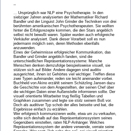
--
... Ursprünglich war NLP eine Psychotherapie. In den
siebziger Jahren analysierten der Mathematiker Richard
Bandler und der Linguist John Grinder die Techniken von drei
berühmten amerikanischen Psychotherapeuten. Sie wollten
hinter die Erfolgsrezepte kommen, die den Stars angeblich
selbst nicht bewußt waren. Später wurden auch erfolgreiche
Verkäufer analysiert. Dank dieser Vorarbeit soll es nun
jedermann möglich sein, deren Methoden ebenfalls
anzuwenden.
Eines der Geheimnisse erfolgreicher Kommunikation, das
Bandler und Grinder angeblich fanden, sind die
unterschiedlichen Repräsentationssysteme: Manche
Menschen denken demzufolge beispielsweise visuell, sie
stützen sich auf Bilder. Andere dagegen sind auditiv
ausgerichtet, ihnen ist Gehörtes viel wichtiger. Treffen diese
zwei Typen aufeinander, reden sie leicht aneinander vorbei.
Buchheld von Akino erzählt seinem Schützling Jansen dazu
die Geschichte von dem Angestellten, der seinen Chef über
die wichtigen Daten einer Außenstelle informieren sollte. Der
visuell orientierte Mitarbeiter trug fleißig Tabellen und
Graphiken zusammen und legte sie stolz seinem Boß vor.
Doch als auditiver Typ schob der alles beiseite und bat, die
Ergebnisse einfach zu erzählen.
Wer erfolgreich kommunizieren wolle, etwa um zu verkaufen,
sollte sich deshalb auf das Repräsentationssystem seines
Gegenübers einstellen, raten NLP-Anhänger. Welches
Repräsentationssystem der andere verwende, verrate seine