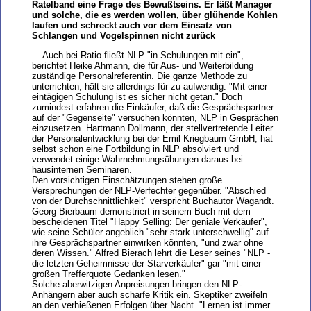
Ratelband eine Frage des Bewußtseins. Er läßt Manager
und solche, die es werden wollen, über glühende Kohlen
laufen und schreckt auch vor dem Einsatz von
Schlangen und Vogelspinnen nicht zurück
... Auch bei Ratio fließt NLP "in Schulungen mit ein",
berichtet Heike Ahmann, die für Aus- und Weiterbildung
zuständige Personalreferentin. Die ganze Methode zu
unterrichten, hält sie allerdings für zu aufwendig. "Mit einer
eintägigen Schulung ist es sicher nicht getan." Doch
zumindest erfahren die Einkäufer, daß die Gesprächspartner
auf der "Gegenseite" versuchen könnten, NLP in Gesprächen
einzusetzen. Hartmann Dollmann, der stellvertretende Leiter
der Personalentwicklung bei der Emil Kriegbaum GmbH, hat
selbst schon eine Fortbildung in NLP absolviert und
verwendet einige Wahrnehmungsübungen daraus bei
hausinternen Seminaren.
Den vorsichtigen Einschätzungen stehen große
Versprechungen der NLP-Verfechter gegenüber. "Abschied
von der Durchschnittlichkeit" verspricht Buchautor Wagandt.
Georg Bierbaum demonstriert in seinem Buch mit dem
bescheidenen Titel "Happy Selling: Der geniale Verkäufer",
wie seine Schüler angeblich "sehr stark unterschwellig" auf
ihre Gesprächspartner einwirken könnten, "und zwar ohne
deren Wissen." Alfred Bierach lehrt die Leser seines "NLP -
die letzten Geheimnisse der Starverkäufer" gar "mit einer
großen Trefferquote Gedanken lesen."
Solche aberwitzigen Anpreisungen bringen den NLP-
Anhängern aber auch scharfe Kritik ein. Skeptiker zweifeln
an den verhießenen Erfolgen über Nacht. "Lernen ist immer