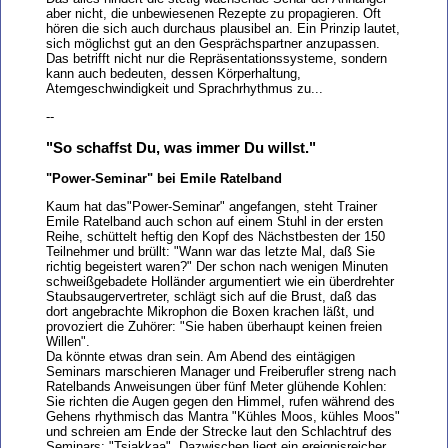
aber nicht, die unbewiesenen Rezepte zu propagieren. Oft
hören die sich auch durchaus plausibel an. Ein Prinzip lautet,
sich möglichst gut an den Gesprächspartner anzupassen.
Das betrifft nicht nur die Repräsentationssysteme, sondern
kann auch bedeuten, dessen Körperhaltung,
Atemgeschwindigkeit und Sprachrhythmus zu...
--
"So schaffst Du, was immer Du willst."
"Power-Seminar" bei Emile Ratelband
Kaum hat das"Power-Seminar" angefangen, steht Trainer
Emile Ratelband auch schon auf einem Stuhl in der ersten
Reihe, schüttelt heftig den Kopf des Nächstbesten der 150
Teilnehmer und brüllt: "Wann war das letzte Mal, daß Sie
richtig begeistert waren?" Der schon nach wenigen Minuten
schweißgebadete Holländer argumentiert wie ein überdrehter
Staubsaugervertreter, schlägt sich auf die Brust, daß das
dort angebrachte Mikrophon die Boxen krachen läßt, und
provoziert die Zuhörer: "Sie haben überhaupt keinen freien
Willen".
Da könnte etwas dran sein. Am Abend des eintägigen
Seminars marschieren Manager und Freiberufler streng nach
Ratelbands Anweisungen über fünf Meter glühende Kohlen:
Sie richten die Augen gegen den Himmel, rufen während des
Gehens rhythmisch das Mantra "Kühles Moos, kühles Moos"
und schreien am Ende der Strecke laut den Schlachtruf des
Seminars: "Tsjakkaa". Dazwischen liegt ein ereignisreicher