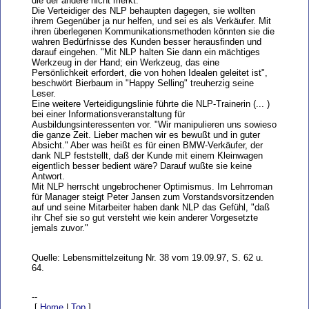
die der andere nicht merkt."
Die Verteidiger des NLP behaupten dagegen, sie wollten
ihrem Gegenüber ja nur helfen, und sei es als Verkäufer. Mit
ihren überlegenen Kommunikationsmethoden könnten sie die
wahren Bedürfnisse des Kunden besser herausfinden und
darauf eingehen. "Mit NLP halten Sie dann ein mächtiges
Werkzeug in der Hand; ein Werkzeug, das eine
Persönlichkeit erfordert, die von hohen Idealen geleitet ist",
beschwört Bierbaum in "Happy Selling" treuherzig seine
Leser.
Eine weitere Verteidigungslinie führte die NLP-Trainerin (... )
bei einer Informationsveranstaltung für
Ausbildungsinteressenten vor. "Wir manipulieren uns sowieso
die ganze Zeit. Lieber machen wir es bewußt und in guter
Absicht." Aber was heißt es für einen BMW-Verkäufer, der
dank NLP feststellt, daß der Kunde mit einem Kleinwagen
eigentlich besser bedient wäre? Darauf wußte sie keine
Antwort.
Mit NLP herrscht ungebrochener Optimismus. Im Lehrroman
für Manager steigt Peter Jansen zum Vorstandsvorsitzenden
auf und seine Mitarbeiter haben dank NLP das Gefühl, "daß
ihr Chef sie so gut versteht wie kein anderer Vorgesetzte
jemals zuvor."
Quelle: Lebensmittelzeitung Nr. 38 vom 19.09.97, S. 62 u.
64.
--
[
Home
|
Top
]