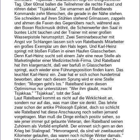
Tag. Über 60mal ballen die Teilnehmer die rechte Faust und
röhren dabei "Tsjakkaa". Sie umarmen auf Ratelbands
Kommando zehn Menschen, die gerade in der Nähe stehen.
Sie schneiden auf ihren Stühlen stehend Grimassen, zappeln
und ahmen die Faxen des Gegenübers nach, während aus
den Boxen Rockmusik dröhnt, die Scheinwerfer den Saal in
buntes Licht tauchen und der Trainer mit einer großen
Wasserpistole herumspritzt. Zwei Seminarbesucher mit
Angst vor Schlangen lassen sich von Ratelbands Mitarbeiter
ein großes Exemplar um den Hals legen. Und Karl-Heinz
springt mit bloßen Füßen in einen Haufen Glasscherben.
Denn Karl-Heinz sucht seit einem Jahr eine neue Stelle als
Marketingleiter einer Medizintechnik-Firma. Und Ratelband
hat ihm klargemacht, daß wer barfuß in Glasscherben
springt, auch wieder eine Führungsposition finden kann. Das
leuchtet Karl-Heinz ein. Zwar hat er sich schon hundertmal
beworben, aber nach diesem Sprung wird er eine Stelle
finden: "Morgen geht's los." Ratelband kann diesen
Optimismus nur unterstützen: "Wer ihm glaubt, macht
Tsjakkaa." "Tsjakkaa", tobt der Saal.
Laut Ratelband kommt es nicht auf die Wirklichkeit an,
sondern nur auf das, was man über sie denkt. Das lehrte
zwar schon der antike Philosoph Epiktet, doch so schlicht
wie Ratelband hat diese Anschauung noch selten jemand
vorgetragen. Man muß die Dinge einfach positiv sehen, so
wie jener immer gut gelaunte Veteran, den Ratelband seinen
Zuhörern als Vorbild empfiehlt. Der erinnert sich gern an den
Krieg bei Stalingrad: "Hervorragend, da sind wir zweitausend
Kilometer gelaufen, das waren noch richtige Winter damals."