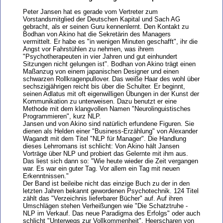
Peter Jansen hat es gerade vom Vertreter zum
Vorstandsmitglied der Deutschen Kapital und Sach AG
gebracht, als er seinen Guru kennenlernt. Den Kontakt zu
Bodhan von Akino hat die Sekretärin des Managers
vermittelt. Er habe es "in wenigen Minuten geschafft", ihr die
Angst vor Fahrstühlen zu nehmen, was ihrem
"Psychotherapeuten in vier Jahren und gut einhundert
Sitzungen nicht gelungen ist". Bodhan von Akino trägt einen
Maßanzug von einem japanischen Designer und einen
schwarzen Rollkragenpullover. Das weiße Haar des wohl über
sechszigjährigen reicht bis über die Schulter. Er beginnt,
seinen Adlatus mit oft eigenwilligen Übungen in der Kunst der
Kommunikation zu unterweisen. Dazu benutzt er eine
Methode mit dem klangvollen Namen "Neurolinguistisches
Programmieren", kurz NLP.
Jansen und von Akino sind natürlich erfundene Figuren. Sie
dienen als Helden einer "Business-Erzählung" von Alexander
Wagandt mit dem Titel "NLP für Manager". Die Handlung
dieses Lehrromans ist schlicht: Von Akino hält Jansen
Vorträge über NLP und probiert das Gelernte mit ihm aus.
Das liest sich dann so: "Wie heute wieder die Zeit vergangen
war. Es war ein guter Tag. Vor allem ein Tag mit neuen
Erkenntnissen."
Der Band ist beileibe nicht das einzige Buch zu der in den
letzten Jahren bekannt gewordenen Psychotechnik. 124 Titel
zählt das "Verzeichnis lieferbarer Bücher" auf. Auf ihren
Umschlägen stehen Verheißungen wie "Die Schatztruhe -
NLP im Verkauf. Das neue Paradigma des Erfolgs" oder auch
schlicht "Unterwegs zur Vollkommenheit". Heerscharen von