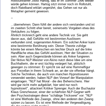
Rollstuhlfahrer Joost Hartog, daß er im Sommer 1996 wieder
würde gehen können. Hartog sitzt immer noch im Rollstuhl,
doch Ratelband erklärt ungerührt, das Gehen sei nur als
Metapher gemeint gewesen.
--
...übernehmen. Dann fühlt der andere sich verstanden und ist
im zweiten Schritt eher bereit, seinerseits Vorgaben etwa des
Verkäufers zu folgen.
Ähnlich trickreich geht eine andere Technik vor. Sie geht
davon aus, daß Gefühle mit bestimmten Auslösern
verbunden sind, sogenannten Ankern. Ein solcher Anker kann
eine bestimmte Berührung sein. Dieser Theorie zufolge
könnte bei einem Menschen ein leichter Druck auf die linke
Handfläche etwa das Gefühl auslösen, Herr der Situation zu
sein. Aber auch Gegenstände können als Anker fungieren.
Der fiktive NLP-Meister von Akino nutzt diese Idee um eine
Buchhalterin, die er erst tüchtig verärgert hat, plötzlich
gewogen zu stimmen: Er spricht sie auf eine Hummelfigur
aus Porzellan in ihrem Schrank an, an der sie offenbar hängt.
Solche Techniken, die auch von manchen Hypnotiseuren
verwendet werden, haben NLP den Vorwurf der Manipulation
eingetragen. "NLP hat Moral - die des Beherrschens. Hier
wird gar nicht mehr aufgeklärt, hier wird nur noch
hypnotisiert", attackiert Kritiker Sprenger. Auch der Buchautor
Klaus Grenzheuser, einer der schärfsten NLP-Gegner wirft
den Psychostrategen diese "schäbige Trickserei" vor: "NLP
ist eine Methode des Zwangs, ohne den anderen den Zwang
spüren zu lassen. Es ist eine Methode der Vergewaltigung,