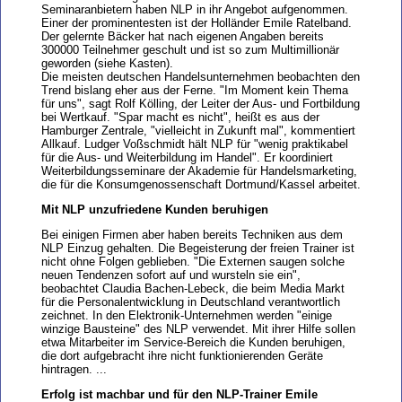
Seminaranbietern haben NLP in ihr Angebot aufgenommen.
Einer der prominentesten ist der Holländer Emile Ratelband.
Der gelernte Bäcker hat nach eigenen Angaben bereits
300000 Teilnehmer geschult und ist so zum Multimillionär
geworden (siehe Kasten).
Die meisten deutschen Handelsunternehmen beobachten den
Trend bislang eher aus der Ferne. "Im Moment kein Thema
für uns", sagt Rolf Kölling, der Leiter der Aus- und Fortbildung
bei Wertkauf. "Spar macht es nicht", heißt es aus der
Hamburger Zentrale, "vielleicht in Zukunft mal", kommentiert
Allkauf. Ludger Voßschmidt hält NLP für "wenig praktikabel
für die Aus- und Weiterbildung im Handel". Er koordiniert
Weiterbildungsseminare der Akademie für Handelsmarketing,
die für die Konsumgenossenschaft Dortmund/Kassel arbeitet.
Mit NLP unzufriedene Kunden beruhigen
Bei einigen Firmen aber haben bereits Techniken aus dem
NLP Einzug gehalten. Die Begeisterung der freien Trainer ist
nicht ohne Folgen geblieben. "Die Externen saugen solche
neuen Tendenzen sofort auf und wursteln sie ein",
beobachtet Claudia Bachen-Lebeck, die beim Media Markt
für die Personalentwicklung in Deutschland verantwortlich
zeichnet. In den Elektronik-Unternehmen werden "einige
winzige Bausteine" des NLP verwendet. Mit ihrer Hilfe sollen
etwa Mitarbeiter im Service-Bereich die Kunden beruhigen,
die dort aufgebracht ihre nicht funktionierenden Geräte
hintragen. ...
Erfolg ist machbar und für den NLP-Trainer Emile