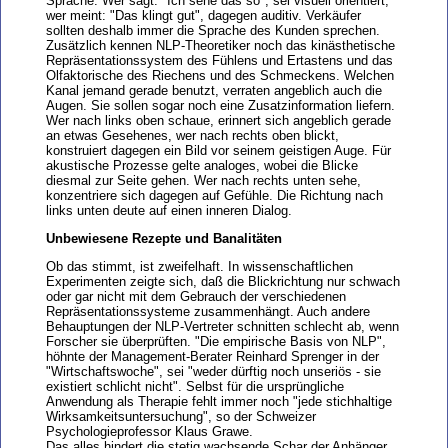
Sprache. Wer sagt: "Ich sehe das so", sei visuell orientiert,
wer meint: "Das klingt gut", dagegen auditiv. Verkäufer
sollten deshalb immer die Sprache des Kunden sprechen.
Zusätzlich kennen NLP-Theoretiker noch das kinästhetische
Repräsentationssystem des Fühlens und Ertastens und das
Olfaktorische des Riechens und des Schmeckens. Welchen
Kanal jemand gerade benutzt, verraten angeblich auch die
Augen. Sie sollen sogar noch eine Zusatzinformation liefern.
Wer nach links oben schaue, erinnert sich angeblich gerade
an etwas Gesehenes, wer nach rechts oben blickt,
konstruiert dagegen ein Bild vor seinem geistigen Auge. Für
akustische Prozesse gelte analoges, wobei die Blicke
diesmal zur Seite gehen. Wer nach rechts unten sehe,
konzentriere sich dagegen auf Gefühle. Die Richtung nach
links unten deute auf einen inneren Dialog.
Unbewiesene Rezepte und Banalitäten
Ob das stimmt, ist zweifelhaft. In wissenschaftlichen
Experimenten zeigte sich, daß die Blickrichtung nur schwach
oder gar nicht mit dem Gebrauch der verschiedenen
Repräsentationssysteme zusammenhängt. Auch andere
Behauptungen der NLP-Vertreter schnitten schlecht ab, wenn
Forscher sie überprüften. "Die empirische Basis von NLP",
höhnte der Management-Berater Reinhard Sprenger in der
"Wirtschaftswoche", sei "weder dürftig noch unseriös - sie
existiert schlicht nicht". Selbst für die ursprüngliche
Anwendung als Therapie fehlt immer noch "jede stichhaltige
Wirksamkeitsuntersuchung", so der Schweizer
Psychologieprofessor Klaus Grawe.
Das alles hindert die stetig wachsende Schar der Anhänger