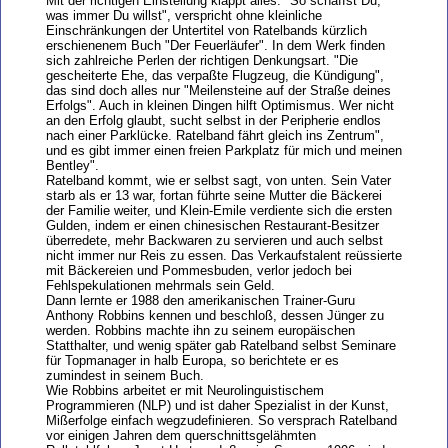
Mit der richtigen Einstellung klappt alles. "So schaffst Du,
was immer Du willst", verspricht ohne kleinliche
Einschränkungen der Untertitel von Ratelbands kürzlich
erschienenem Buch "Der Feuerläufer". In dem Werk finden
sich zahlreiche Perlen der richtigen Denkungsart. "Die
gescheiterte Ehe, das verpaßte Flugzeug, die Kündigung",
das sind doch alles nur "Meilensteine auf der Straße deines
Erfolgs". Auch in kleinen Dingen hilft Optimismus. Wer nicht
an den Erfolg glaubt, sucht selbst in der Peripherie endlos
nach einer Parklücke. Ratelband fährt gleich ins Zentrum",
und es gibt immer einen freien Parkplatz für mich und meinen
Bentley".
Ratelband kommt, wie er selbst sagt, von unten. Sein Vater
starb als er 13 war, fortan führte seine Mutter die Bäckerei
der Familie weiter, und Klein-Emile verdiente sich die ersten
Gulden, indem er einen chinesischen Restaurant-Besitzer
überredete, mehr Backwaren zu servieren und auch selbst
nicht immer nur Reis zu essen. Das Verkaufstalent reüssierte
mit Bäckereien und Pommesbuden, verlor jedoch bei
Fehlspekulationen mehrmals sein Geld.
Dann lernte er 1988 den amerikanischen Trainer-Guru
Anthony Robbins kennen und beschloß, dessen Jünger zu
werden. Robbins machte ihn zu seinem europäischen
Statthalter, und wenig später gab Ratelband selbst Seminare
für Topmanager in halb Europa, so berichtete er es
zumindest in seinem Buch.
Wie Robbins arbeitet er mit Neurolinguistischem
Programmieren (NLP) und ist daher Spezialist in der Kunst,
Mißerfolge einfach wegzudefinieren. So versprach Ratelband
vor einigen Jahren dem querschnittsgelähmten