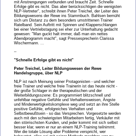
mit Anstrengungen verbunden und braucht Zeit. Schnelle
Erfolge gibt es nicht. Das aber berücksichtigen die wenigsten
NLP-Vertreter", schreibt ihnen Peter Treichel, der Leiter des
Bildungswesens der Rewe ins Stammbuch. Bahlsen bemüht
sich um Distanz zu dem besonders umstrittenen Trainer
Ratelband. Sein Auftritt mit Spinnen und Klapperschlangen
bei einer Vertriebstagung sei eher zur Unterhaltung gedacht
gewesen: "Man guckt halt immer, daß man ein nettes
Abendprogramm macht", sagt Pressesprecherin Clarissa
Wischermann. ...
--
"Schnelle Erfolge gibt es nicht"
Peter Treichel, Leiter Bildungswesen der Rewe
Handelsgruppe, über NLP
NLP ist nach Meinung seiner Protagonisten - und welcher
freie Trainer und welche freie Trainerin ist das heute nicht -
der große Schlager in der therapeutischen und der
Weiterbildungsszene: Es programmiert blitzschnell und
unfehlbar negative Gefühle und Verhaltensweisen, Ängste
und Minderwertigkeitskomplexe weg und setzt an ihre Stelle
positive Gefühle, erfolgreiches Verhalten und
Selbstbewußtsein - so das Versprechen. Vorgesetzte werden
auch mit den schwierigsten Mitarbeitern fertig, Verkäufer mit
den störrischsten Kunden, und jeder kommt mit sich selbst
besser klar, wenn er nur an einem NLP-Training teilnimmt.
Wer die totale Lösung aller Probleme verspricht, wer