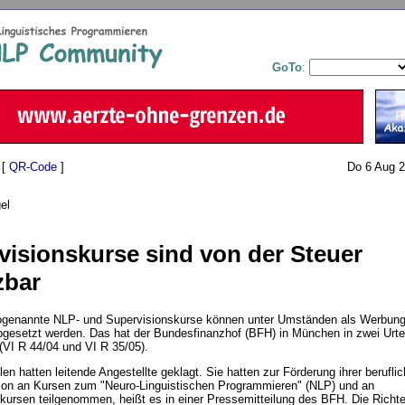
GoTo
:
 [
QR-Code
]
Do 6 Aug 2
el
visionskurse sind von der Steuer
zbar
genannte NLP- und Supervisionskurse können unter Umständen als Werbun
bgesetzt werden. Das hat der Bundesfinanzhof (BFH) in München in zwei Urte
(VI R 44/04 und VI R 35/05).
len hatten leitende Angestellte geklagt. Sie hatten zur Förderung ihrer berufli
on an Kursen zum "Neuro-Linguistischen Programmieren" (NLP) und an
kursen teilgenommen, heißt es in einer Pressemitteilung des BFH. Die Richte