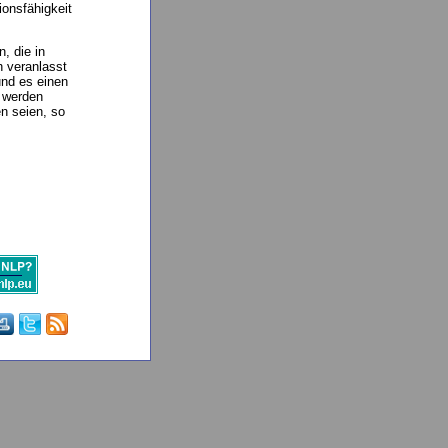
ionsfähigkeit
, die in
h veranlasst
nd es einen
t werden
en seien, so