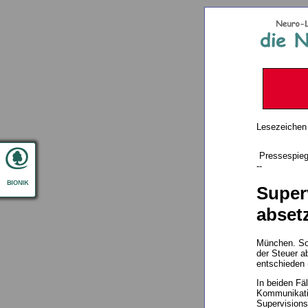
Lesezeichen
Pressespieg
--
Super
abset
München. So
der Steuer a
entschieden 
In beiden Fäl
Kommunikati
Supervisions