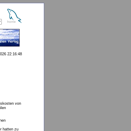
026 22:16:48
gskosten von
ilen
chen
r hatten zu