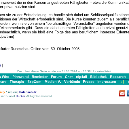
 inwieweit die in den Kursen angestrebten Fähigkeiten - etwa die Kommunikat
der privat nutzbar sind.
men sie zu der Entscheidung, es handle sich dabei um Schlüsselqualifikationen
tionen der Wirtschaft erforderlich sind. Die Kurse könnten zudem als beruflic
rden, wenn sie von einem "berufsmäßigen Veranstalter" angeboten werden u
ilnehmerkreis gibt. Dass die dabei erlernten Fähigkeiten auch privat genutz
unbeachtlich, wenn sie bloß eine Folge des aus beruflichem Interesse Erlernt
(dpa/tmn)
kfurter Rundschau Online vom 30. Oktober 2008
p
]
Der Inhalt dieser Seite wurde am 31.08.2024 um 13.38 Uhr aktualisiert.
ity
* nlp.eu
|
Datenschutz
Franz-Josef
Hücker
. All Rights Reserved.