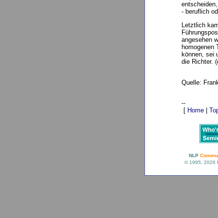
entscheiden,
- beruflich o
Letztlich ka
Führungsposi
angesehen we
homogenen Te
können, sei 
die Richter. 
Quelle: Fran
--
[
Home
|
To
NLP
Commun
© 1995, 2026 