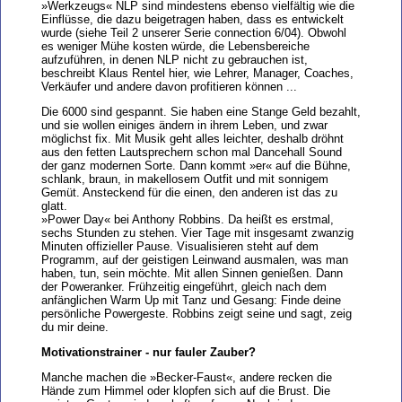
»Werkzeugs« NLP sind mindestens ebenso vielfältig wie die
Einflüsse, die dazu beigetragen haben, dass es entwickelt
wurde (siehe Teil 2 unserer Serie connection 6/04). Obwohl
es weniger Mühe kosten würde, die Lebensbereiche
aufzuführen, in denen NLP nicht zu gebrauchen ist,
beschreibt Klaus Rentel hier, wie Lehrer, Manager, Coaches,
Verkäufer und andere davon profitieren können ...
Die 6000 sind gespannt. Sie haben eine Stange Geld bezahlt,
und sie wollen einiges ändern in ihrem Leben, und zwar
möglichst fix. Mit Musik geht alles leichter, deshalb dröhnt
aus den fetten Lautsprechern schon mal Dancehall Sound
der ganz modernen Sorte. Dann kommt »er« auf die Bühne,
schlank, braun, in makellosem Outfit und mit sonnigem
Gemüt. Ansteckend für die einen, den anderen ist das zu
glatt.
»Power Day« bei Anthony Robbins. Da heißt es erstmal,
sechs Stunden zu stehen. Vier Tage mit insgesamt zwanzig
Minuten offizieller Pause. Visualisieren steht auf dem
Programm, auf der geistigen Leinwand ausmalen, was man
haben, tun, sein möchte. Mit allen Sinnen genießen. Dann
der Poweranker. Frühzeitig eingeführt, gleich nach dem
anfänglichen Warm Up mit Tanz und Gesang: Finde deine
persönliche Powergeste. Robbins zeigt seine und sagt, zeig
du mir deine.
Motivationstrainer - nur fauler Zauber?
Manche machen die »Becker-Faust«, andere recken die
Hände zum Himmel oder klopfen sich auf die Brust. Die