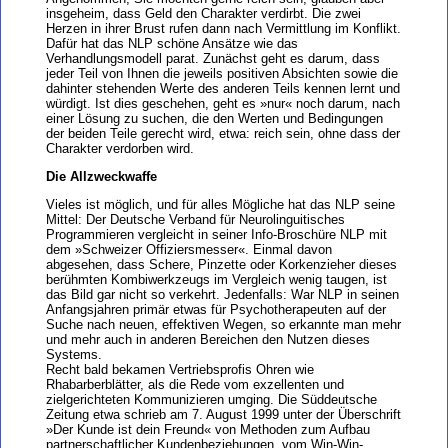
insgeheim, dass Geld den Charakter verdirbt. Die zwei
Herzen in ihrer Brust rufen dann nach Vermittlung im Konflikt.
Dafür hat das NLP schöne Ansätze wie das
Verhandlungsmodell parat. Zunächst geht es darum, dass
jeder Teil von Ihnen die jeweils positiven Absichten sowie die
dahinter stehenden Werte des anderen Teils kennen lernt und
würdigt. Ist dies geschehen, geht es »nur« noch darum, nach
einer Lösung zu suchen, die den Werten und Bedingungen
der beiden Teile gerecht wird, etwa: reich sein, ohne dass der
Charakter verdorben wird.
Die Allzweckwaffe
Vieles ist möglich, und für alles Mögliche hat das NLP seine
Mittel: Der Deutsche Verband für Neurolinguitisches
Programmieren vergleicht in seiner Info-Broschüre NLP mit
dem »Schweizer Offiziersmesser«. Einmal davon
abgesehen, dass Schere, Pinzette oder Korkenzieher dieses
berühmten Kombiwerkzeugs im Vergleich wenig taugen, ist
das Bild gar nicht so verkehrt. Jedenfalls: War NLP in seinen
Anfangsjahren primär etwas für Psychotherapeuten auf der
Suche nach neuen, effektiven Wegen, so erkannte man mehr
und mehr auch in anderen Bereichen den Nutzen dieses
Systems.
Recht bald bekamen Vertriebsprofis Ohren wie
Rhabarberblätter, als die Rede vom exzellenten und
zielgerichteten Kommunizieren umging. Die Süddeutsche
Zeitung etwa schrieb am 7. August 1999 unter der Überschrift
»Der Kunde ist dein Freund« von Methoden zum Aufbau
partnerschaftlicher Kundenbeziehungen, vom Win-Win-