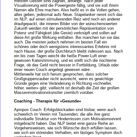
meisten Gesten sind zaghaft, anfangs. Nach jeder
Visualisierung wird die Powergeste fällig, und sie soll ihrem
Namen alle Ehre machen. Also heißt es in die Vollen gehen,
alles geben, jedesmal aufs Neue. Stapelanker nennt sich das
im NLP, auf einen stimulierenden Reiz wird noch ein anderer
draufgepackt, die inneren Bilder von der wünschenswerten
Zukunft werden mit der persönlichen Repräsentation von
Potenz und Fähigkeit (die Geste) verknüpft und sollen auf
diese Art große Wirkung entfalten. Bei manchen tun sie das
auch. Die meisten jedoch nehmen im besten Fall ein
schönes oder doch wenigstens interessantes Erlebnis mit
nach Hause, der große Durchbruch bleibt indessen aus. Nach
ein bis zwei Tagen weicht die heiße Power-Luft einer
gewissen Katerstimmung, und es stellt sich die nüchterne
Frage, ob das Geld nicht besser in Fortbildung, Urlaub oder
einer neuen Couch angelegt gewesen wäre.
Mittlerweile hat sich herum gesprochen, dass solcher
Großgruppenzauber nicht ausreicht, wenn es gewichtige
Gründe gegen eine Veränderung in Richtung »schneller,
höher, weiter« gibt; vielleicht ist deshalb die Zeit der großen
Massenmotivationskünstler ziemlich vorüber.
Coaching - Therapie für »Gesunde«
Apropos Couch. Erfolgsblockaden sind lösbar, wenn auch
schwerlich im Verein mit Tausenden, die alle ihre ganz
individuelle Struktur von Hindernissen zum Motivationsevent
mitgebracht haben. Das NLP bietet eine ganze Reihe an
Vorgehensweisen, wie sich Wünsche doch erfüllen lassen,
wie sich ein störendes Verhalten, ein lästiges Symptom doch