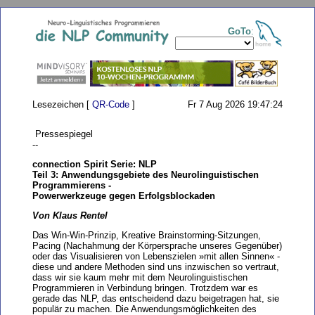
GoTo
:
Lesezeichen [
QR-Code
]
Fr 7 Aug 2026 19:47:24
Pressespiegel
--
connection Spirit Serie: NLP
Teil 3: Anwendungsgebiete des Neurolinguistischen
Programmierens -
Powerwerkzeuge gegen Erfolgsblockaden
Von Klaus Rentel
Das Win-Win-Prinzip, Kreative Brainstorming-Sitzungen,
Pacing (Nachahmung der Körpersprache unseres Gegenüber)
oder das Visualisieren von Lebenszielen »mit allen Sinnen« -
diese und andere Methoden sind uns inzwischen so vertraut,
dass wir sie kaum mehr mit dem Neurolinguistischen
Programmieren in Verbindung bringen. Trotzdem war es
gerade das NLP, das entscheidend dazu beigetragen hat, sie
populär zu machen. Die Anwendungsmöglichkeiten des