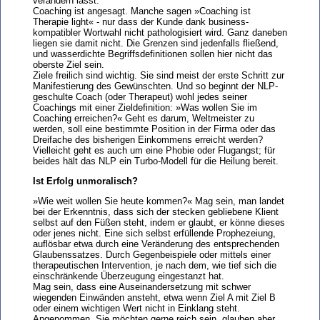
verändern lässt.
Coaching ist angesagt. Manche sagen »Coaching ist
Therapie light« - nur dass der Kunde dank business-
kompatibler Wortwahl nicht pathologisiert wird. Ganz daneben
liegen sie damit nicht. Die Grenzen sind jedenfalls fließend,
und wasserdichte Begriffsdefinitionen sollen hier nicht das
oberste Ziel sein.
Ziele freilich sind wichtig. Sie sind meist der erste Schritt zur
Manifestierung des Gewünschten. Und so beginnt der NLP-
geschulte Coach (oder Therapeut) wohl jedes seiner
Coachings mit einer Zieldefinition: »Was wollen Sie im
Coaching erreichen?« Geht es darum, Weltmeister zu
werden, soll eine bestimmte Position in der Firma oder das
Dreifache des bisherigen Einkommens erreicht werden?
Vielleicht geht es auch um eine Phobie oder Flugangst; für
beides hält das NLP ein Turbo-Modell für die Heilung bereit.
Ist Erfolg unmoralisch?
»Wie weit wollen Sie heute kommen?« Mag sein, man landet
bei der Erkenntnis, dass sich der stecken gebliebene Klient
selbst auf den Füßen steht, indem er glaubt, er könne dieses
oder jenes nicht. Eine sich selbst erfüllende Prophezeiung,
auflösbar etwa durch eine Veränderung des entsprechenden
Glaubenssatzes. Durch Gegenbeispiele oder mittels einer
therapeutischen Intervention, je nach dem, wie tief sich die
einschränkende Überzeugung eingestanzt hat.
Mag sein, dass eine Auseinandersetzung mit schwer
wiegenden Einwänden ansteht, etwa wenn Ziel A mit Ziel B
oder einem wichtigen Wert nicht in Einklang steht.
Angenommen, Sie möchten gerne reich sein, glauben aber