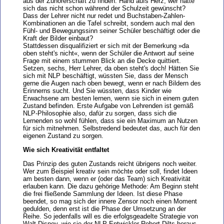
aus der Zuhörerschaft zu finden. Hand aufs Herz, wer hätte
sich das nicht schon während der Schulzeit gewünscht?
Dass der Lehrer nicht nur redet und Buchstaben-Zahlen-
Kombinationen an die Tafel schreibt, sondern auch mal den
Fühl- und Bewegungssinn seiner Schüler beschäftigt oder die
Kraft der Bilder einbaut?
Stattdessen disqualifiziert er sich mit der Bemerkung »da
oben steht's nicht«, wenn der Schüler die Antwort auf seine
Frage mit einem stummen Blick an die Decke quittiert.
Setzen, sechs, Herr Lehrer, da oben steht's doch! Hätten Sie
sich mit NLP beschäftigt, wüssten Sie, dass der Mensch
gerne die Augen nach oben bewegt, wenn er nach Bildern des
Erinnerns sucht. Und Sie wüssten, dass Kinder wie
Erwachsene am besten lernen, wenn sie sich in einem guten
Zustand befinden. Erste Aufgabe von Lehrenden ist gemäß
NLP-Philosophie also, dafür zu sorgen, dass sich die
Lernenden so wohl fühlen, dass sie ein Maximum an Nutzen
für sich mitnehmen. Selbstredend bedeutet das, auch für den
eigenen Zustand zu sorgen.
Wie sich Kreativität entfaltet
Das Prinzip des guten Zustands reicht übrigens noch weiter.
Wer zum Beispiel kreativ sein möchte oder soll, findet Ideen
am besten dann, wenn er (oder das Team) sich Kreativität
erlauben kann. Die dazu gehörige Methode: Am Beginn steht
die frei fließende Sammlung der Ideen. Ist diese Phase
beendet, so mag sich der innere Zensor noch einen Moment
gedulden, denn erst ist die Phase der Umsetzung an der
Reihe. So jedenfalls will es die erfolgsgeadelte Strategie von
Walt Disney, wie sie der NLP-Entwickler Robert Dilts heraus