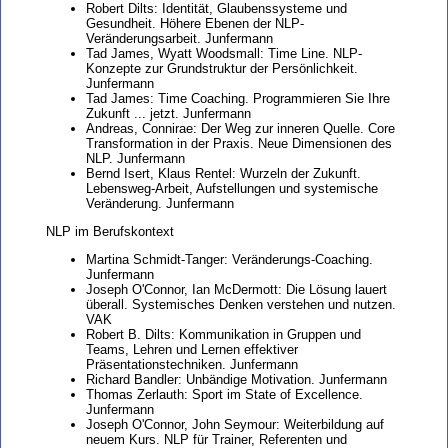
Robert Dilts: Identität, Glaubenssysteme und
Gesundheit. Höhere Ebenen der NLP-
Veränderungsarbeit. Junfermann
Tad James, Wyatt Woodsmall: Time Line. NLP-
Konzepte zur Grundstruktur der Persönlichkeit.
Junfermann
Tad James: Time Coaching. Programmieren Sie Ihre
Zukunft ... jetzt. Junfermann
Andreas, Connirae: Der Weg zur inneren Quelle. Core
Transformation in der Praxis. Neue Dimensionen des
NLP. Junfermann
Bernd Isert, Klaus Rentel: Wurzeln der Zukunft.
Lebensweg-Arbeit, Aufstellungen und systemische
Veränderung. Junfermann
NLP im Berufskontext
Martina Schmidt-Tanger: Veränderungs-Coaching.
Junfermann
Joseph O'Connor, Ian McDermott: Die Lösung lauert
überall. Systemisches Denken verstehen und nutzen.
VAK
Robert B. Dilts: Kommunikation in Gruppen und
Teams, Lehren und Lernen effektiver
Präsentationstechniken. Junfermann
Richard Bandler: Unbändige Motivation. Junfermann
Thomas Zerlauth: Sport im State of Excellence.
Junfermann
Joseph O'Connor, John Seymour: Weiterbildung auf
neuem Kurs. NLP für Trainer, Referenten und