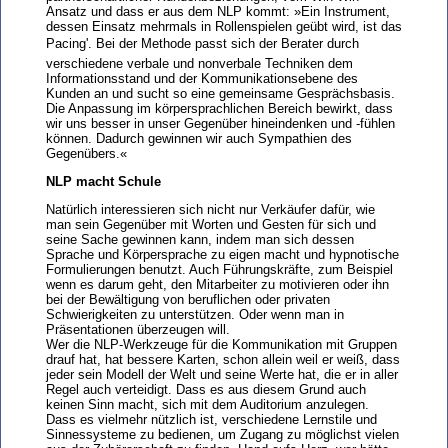
Ansatz und dass er aus dem NLP kommt: »Ein Instrument,
dessen Einsatz mehrmals in Rollenspielen geübt wird, ist das
Pacing'. Bei der Methode passt sich der Berater durch
verschiedene verbale und nonverbale Techniken dem
Informationsstand und der Kommunikationsebene des
Kunden an und sucht so eine gemeinsame Gesprächsbasis.
Die Anpassung im körpersprachlichen Bereich bewirkt, dass
wir uns besser in unser Gegenüber hineindenken und -fühlen
können. Dadurch gewinnen wir auch Sympathien des
Gegenübers.«
NLP macht Schule
Natürlich interessieren sich nicht nur Verkäufer dafür, wie
man sein Gegenüber mit Worten und Gesten für sich und
seine Sache gewinnen kann, indem man sich dessen
Sprache und Körpersprache zu eigen macht und hypnotische
Formulierungen benutzt. Auch Führungskräfte, zum Beispiel
wenn es darum geht, den Mitarbeiter zu motivieren oder ihn
bei der Bewältigung von beruflichen oder privaten
Schwierigkeiten zu unterstützen. Oder wenn man in
Präsentationen überzeugen will.
Wer die NLP-Werkzeuge für die Kommunikation mit Gruppen
drauf hat, hat bessere Karten, schon allein weil er weiß, dass
jeder sein Modell der Welt und seine Werte hat, die er in aller
Regel auch verteidigt. Dass es aus diesem Grund auch
keinen Sinn macht, sich mit dem Auditorium anzulegen.
Dass es vielmehr nützlich ist, verschiedene Lernstile und
Sinnessysteme zu bedienen, um Zugang zu möglichst vielen