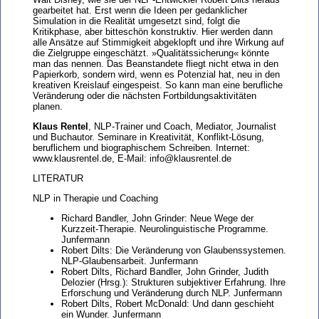
gearbeitet hat. Erst wenn die Ideen per gedanklicher
Simulation in die Realität umgesetzt sind, folgt die
Kritikphase, aber bitteschön konstruktiv. Hier werden dann
alle Ansätze auf Stimmigkeit abgeklopft und ihre Wirkung auf
die Zielgruppe eingeschätzt. »Qualitätssicherung« könnte
man das nennen. Das Beanstandete fliegt nicht etwa in den
Papierkorb, sondern wird, wenn es Potenzial hat, neu in den
kreativen Kreislauf eingespeist. So kann man eine berufliche
Veränderung oder die nächsten Fortbildungsaktivitäten
planen.
Klaus Rentel
, NLP-Trainer und Coach, Mediator, Journalist
und Buchautor. Seminare in Kreativität, Konflikt-Lösung,
beruflichem und biographischem Schreiben. Internet:
www.klausrentel.de, E-Mail: info@klausrentel.de
LITERATUR
NLP in Therapie und Coaching
Richard Bandler, John Grinder: Neue Wege der
Kurzzeit-Therapie. Neurolinguistische Programme.
Junfermann
Robert Dilts: Die Veränderung von Glaubenssystemen.
NLP-Glaubensarbeit. Junfermann
Robert Dilts, Richard Bandler, John Grinder, Judith
Delozier (Hrsg.): Strukturen subjektiver Erfahrung. Ihre
Erforschung und Veränderung durch NLP. Junfermann
Robert Dilts, Robert McDonald: Und dann geschieht
ein Wunder. Junfermann