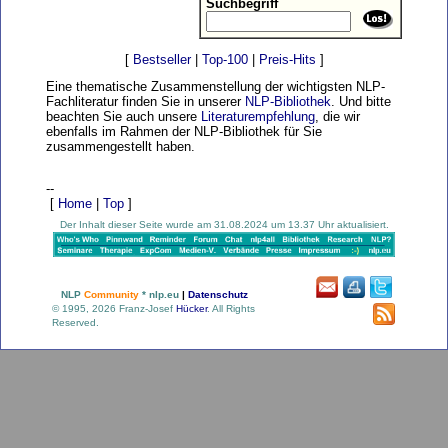
Suchbegriff
[
Bestseller
|
Top-100
|
Preis-Hits
]
Eine thematische Zusammenstellung der wichtigsten NLP-
Fachliteratur finden Sie in unserer
NLP-Bibliothek
. Und bitte
beachten Sie auch unsere
Literaturempfehlung
, die wir
ebenfalls im Rahmen der NLP-Bibliothek für Sie
zusammengestellt haben.
--
[
Home
|
Top
]
Der Inhalt dieser Seite wurde am 31.08.2024 um 13.37 Uhr aktualisiert.
NLP
Community
* nlp.eu
|
Datenschutz
© 1995, 2026 Franz-Josef
Hücker
. All Rights
Reserved.