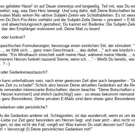
les geliebter Hase!' ist auf Dauer stereotyp und langweilig. Teil mit, was Du e
eibst; sag, was Dein Herz bewegt. Und sorg dafür, daß Deine Botschaften b
ivaten Mails wirken Re:-aktive Subjekt-Zeilen wie Schlaftabletten. Es ist wese
enn Du Dich Pro-Aktiv verhälst und die Subjekt-Zeile Deiner = privaten! = E-Ma
l und abwechslungsreich gestaltest; Du kannst es! Bedenke: Die Subjekt-Zeile
 das den Empfänger motivieren soll, Deine Mail zu lesen!
 oder konkret?
ezifischen Formulierungen; bevorzuge einen sinnlichen Stil, der stimuliert: "
..., es fühlt sich..., ganz mein Geschmack..., das duftet...;" ach wie köstlich
ibe: "Ein Windhauch streichelt sanft meine Haut, während meine Hände...; es
n meinem Herzen funkeln tausend Sterne, wenn ich... ." - Weißt Du bereits, wi
. ? :-)
i oder Gedankenaustausch?
 kann unterhaltsam sein, nach einer gewissen Zeit aber auch langweilen - "Da
re Zeit zu schade!" Schick also besser Deine aktuellen Gedanken auf die Re
le versenden interessante Botschaften; darum beachte: "Deine Botschaften so
n Herzen kommen!) und ehrlich (aufrichtig!) sein - so etwas bekommt niemand 
s ganz Besonderes; Deine privaten E-Mails sind dann etwas ganz Besonderes
edanken oder persönliche?
u die Gedanken anderer od. Schlagzeilen, ist das wundervoll, wenn es um d
-Liebe zur Zeit ganz besonders am Herzen liegt, und zwar jetzt - also nicht v
gen; ist das nicht der Fall, vergiß es! Was kannst Du statt dessen tun? Ganz
vat! = bevorzugt (!) Deine persönlichen Gedanken mit!"