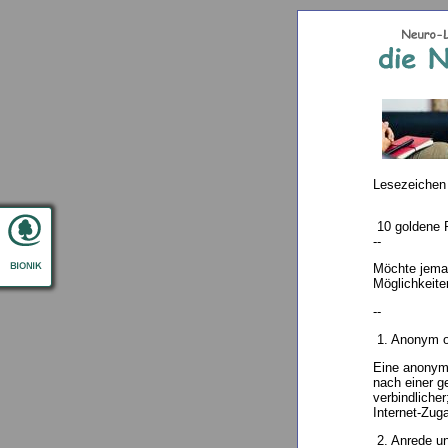
Lesezeichen
10 goldene R
--
Möchte jeman
Möglichkeite
--
1. Anonym od
Eine anonymi
nach einer g
verbindliche
Internet-Zug
2. Anrede un