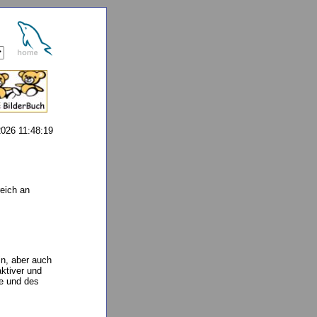
2026 11:48:19
eich an
in, aber auch
aktiver und
se und des