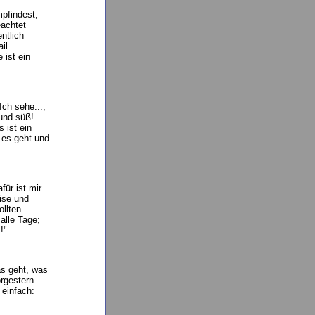
mpfindest,
eachtet
ntlich
il
 ist ein
Ich sehe...,
 und süß!
 ist ein
e es geht und
für ist mir
ise und
llten
alle Tage;
!"
as geht, was
orgestern
 einfach: