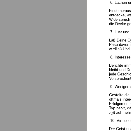
6. Lachen u
Finde heraus
entdecke, wa
Widerspruch 
die Decke ge
7. Lust und 
Laß Deine Cy
Prise davon 
wird! :-) Und
8. Interesse
Berichte imm
bleibt und De
jede Geschich
Versprochen! 
9. Weniger i
Gestalte die 
oftmals inte
Erfolgen ent
Typ nervt, g
:-))) auf meh
10. Virtuell
Der Geist un