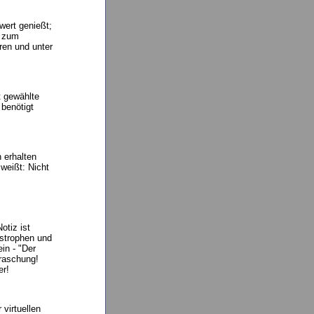
wert genießt;
e zum
ren und unter
t gewählte
benötigt
 erhalten
 weißt: Nicht
otiz ist
astrophen und
in - "Der
rraschung!
er!
virtuellen