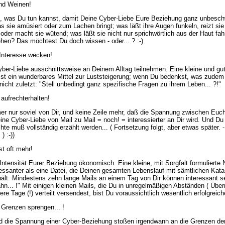
nd Weinen!
, was Du tun kannst, damit Deine Cyber-Liebe Eure Beziehung ganz unbesch
s sie amüsiert oder zum Lachen bringt; was läßt ihre Augen funkeln, reizt si
oder macht sie wütend; was läßt sie nicht nur sprichwörtlich aus der Haut fah
hen? Das möchtest Du doch wissen - oder... ? :-)
Interesse wecken!
ber-Liebe ausschnittsweise an Deinem Alltag teilnehmen. Eine kleine und gu
ist ein wunderbares Mittel zur Luststeigerung; wenn Du bedenkst, was zudem 
 nicht zuletzt: "Stell unbedingt ganz spezifische Fragen zu ihrem Leben... ?!"
 aufrechterhalten!
er nur soviel von Dir, und keine Zeile mehr, daß die Spannung zwischen Euch
ine Cyber-Liebe von Mail zu Mail = noch! = interessierter an Dir wird. Und Du
te muß vollständig erzählt werden... ( Fortsetzung folgt, aber etwas später. -
) :-))
st oft mehr!
Intensität Eurer Beziehung ökonomisch. Eine kleine, mit Sorgfalt formulierte N
ressanter als eine Datei, die Deinen gesamten Lebenslauf mit sämtlichen Kat
hält. Mindestens zehn lange Mails an einem Tag von Dir können interessant se
ähn... !" Mit einigen kleinen Mails, die Du in unregelmäßigen Abständen ( Übe
rere Tage (!) verteilt versendest, bist Du voraussichtlich wesentlich erfolgreich
e Grenzen sprengen... !
d die Spannung einer Cyber-Beziehung stoßen irgendwann an die Grenzen der 