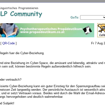
GoTo
:
 [
QR-Code
]
Fr 7 Aug 
egeln fuer die Cyber-Beziehung.
d eine Beziehung im Cyber-Space, die amüsant und lebendig, attraktiv und r
n sein soll, können bestimmte Regeln außerordentlich hilfreich sein.
er vertraulich?
sierte Cyber-Beziehung kann ein guter Einstieg für den Spannungsaufbau se
ewissen Zeit langweilig werden. Der persönliche Austausch ist wesentlich attr
r; und er setzt Vertrauen voraus. Beides wird durch die Wahl der Email-Adres
angs hervorgehoben und deutlich wahrnehmbar.
d Subjekt!