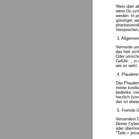
'Mein über al
wenn Du schr
werden: In pr
günstiger, w
phantasievol
Versprechen,
3. Allgemein
Vermeide unsp
das hört sich
Oder umschre
Gefühl...; i
wie es wirkt..
4. Plaudere
Das Plaudern
meine kostba
bedenke, vie
herzlich (vo
das ist etwa
5. Fremde G
Versendest D
Deiner Cyber
oder übermor
"Teile = pri