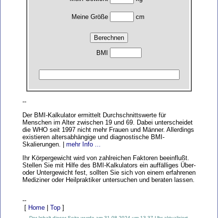
Meine Größe
cm
BMI
--
Der BMI-Kalkulator ermittelt Durchschnittswerte für
Menschen im Alter zwischen 19 und 69. Dabei unterscheidet
die WHO seit 1997 nicht mehr Frauen und Männer. Allerdings
existieren altersabhängige und diagnostische BMI-
Skalierungen. |
mehr Info ...
Ihr Körpergewicht wird von zahlreichen Faktoren beeinflußt.
Stellen Sie mit Hilfe des BMI-Kalkulators ein auffälliges Über-
oder Untergewicht fest, sollten Sie sich von einem erfahrenen
Mediziner oder Heilpraktiker untersuchen und beraten lassen.
--
[
Home
|
Top
]
Der Inhalt dieser Seite wurde am 31.08.2024 um 13.37 Uhr aktualisiert.