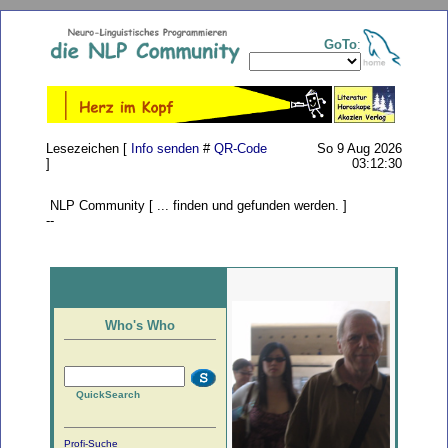
GoTo
:
Lesezeichen [
Info senden
#
QR-Code
So 9 Aug 2026
]
03:12:30
NLP Community [ ... finden und gefunden werden. ]
--
Who's Who
QuickSearch
Profi-Suche