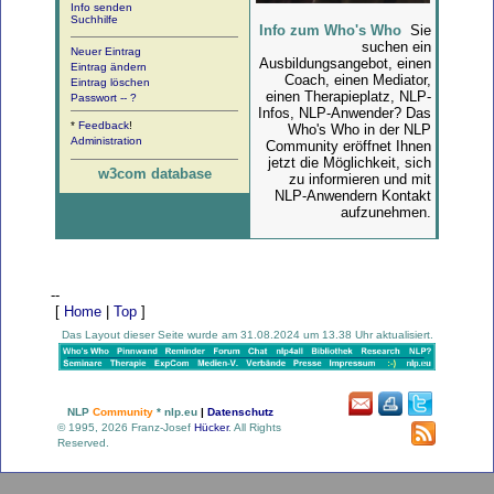
Info senden
Suchhilfe
Info zum Who's Who
Sie
suchen ein
Neuer Eintrag
Ausbildungsangebot, einen
Eintrag ändern
Coach, einen Mediator,
Eintrag löschen
einen Therapieplatz, NLP-
Passwort -- ?
Infos, NLP-Anwender? Das
*
Feedback
!
Who's Who in der NLP
Administration
Community eröffnet Ihnen
jetzt die Möglichkeit, sich
w3com database
zu informieren und mit
NLP-Anwendern Kontakt
aufzunehmen.
--
[
Home
|
Top
]
Das Layout dieser Seite wurde am 31.08.2024 um 13.38 Uhr aktualisiert.
NLP
Community
* nlp.eu
|
Datenschutz
© 1995, 2026 Franz-Josef
Hücker
. All Rights
Reserved.