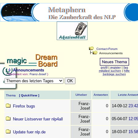
Contact-Forum
Announcements
profil
|
register
|
faq
Announcements
mitglied suchen
|
hilfe
( Moderiert von:
Franz-Josef
)
beiträge suchen
Urheber
Antworten
Letzte Antwor
Thema
[
QuickView
]
Franz-
0
14-09-12
23:4
Firefox bugs
Josef
Franz-
0
05-04-07
12:0
Neuer Listserver fuer nlp4all
Josef
Franz-
0
18-03-07
15:5
Update fuer nlp.de
Josef