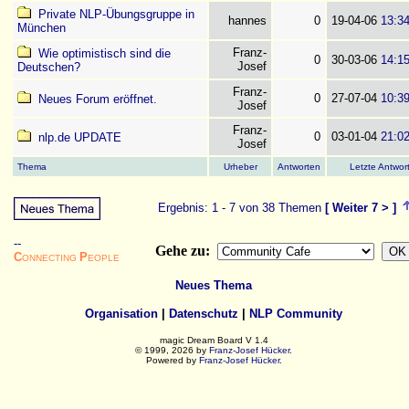
Private NLP-Übungsgruppe in
hannes
0
19-04-06
13:3
München
Franz-
Wie optimistisch sind die
0
30-03-06
14:1
Josef
Deutschen?
Franz-
0
27-07-04
10:3
Neues Forum eröffnet.
Josef
Franz-
0
03-01-04
21:0
nlp.de UPDATE
Josef
Thema
Urheber
Antworten
Letzte Antwor
Ergebnis: 1 - 7 von 38 Themen
[
Weiter 7
> ]
--
Gehe zu:
C
P
ONNECTING
EOPLE
Neues Thema
Organisation
|
Datenschutz
|
NLP Community
magic Dream Board V 1.4
© 1999, 2026 by
Franz-Josef Hücker
.
Powered by
Franz-Josef Hücker
.