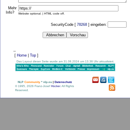
Mehr
Info?
Website optional. | HTML code off.
SecurityCode [
78268
] eingeben:
--
[
Home
|
Top
]
Das Layout dieser Seite wurde am 31.08.2024 um 13.38 Uhr aktualisiert.
NLP
Community
* nlp.eu
|
Datenschutz
© 1995, 2026 Franz-Josef
Hücker
. All Rights
Reserved.