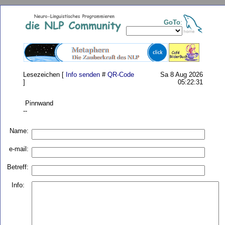
GoTo
:
Lesezeichen [
Info senden
#
QR-Code
Sa 8 Aug 2026
]
05:22:31
Pinnwand
--
Name:
e-mail:
Betreff:
Info: