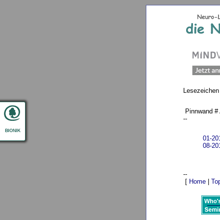
Lesezeichen
Pinnwand # 
--
01-20
08-20
--
[
Home
|
To