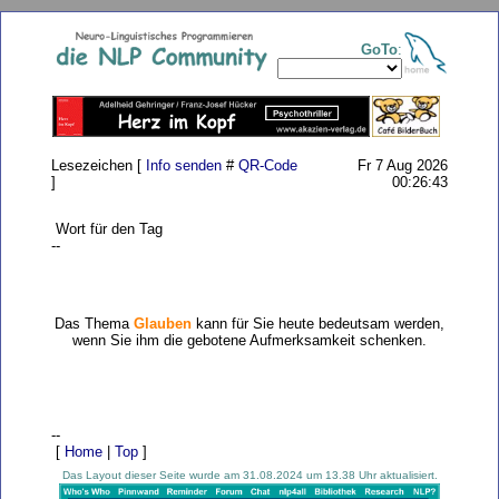
GoTo
:
Lesezeichen [
Info senden
#
QR-Code
Fr 7 Aug 2026
]
00:26:43
Wort für den Tag
--
Das Thema
Glauben
kann für Sie heute bedeutsam werden,
wenn Sie ihm die gebotene Aufmerksamkeit schenken.
--
[
Home
|
Top
]
Das Layout dieser Seite wurde am 31.08.2024 um 13.38 Uhr aktualisiert.