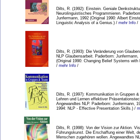
Dilts, R. (1992): Einstein. Geniale Denkstrukt
Neurolinguistisches Programmieren. Paderbor
Junfermann, 1992 (Original 1990: Albert Einste
Linguistic Analysis of a Genius.) /
mehr Info
/
Dilts, R. (1993): Die Veränderung von Glaube
NLP Glaubensarbeit. Paderborn: Junfermann,
(Original 1990: Changing Belief Systems with 
/
mehr Info
/
Dilts, R. (1997): Kommunikation in Gruppen 
Lehren und Lernen effektiver Präsentationstec
Angewandtes NLP. Paderborn: Junfermann, 199
1994: NLP - Effective Presentation Skills.) /
m
Dilts, R. (1998): Von der Vision zur Aktion. Vi
Führungskunst. Die Erschaffung einer Welt, de
Menschen zugehören wollen. Angewandtes NL