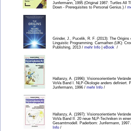
Junfermann, 1995 (Original 1987: Turtles All
Down - Prerequisites to Personal Genius.) /
me
Grinder, J., Pucelik, R. F. (2013): The Origins
Linguistic Programming. Carmathen (UK): Cr
Publishing, 2013 /
mehr Info
|
eBook
/
Hallanzy, A. (1996): Visionsorientierte Verände
VoVa Band I. NLP-Ökologie anders definiert. 
Junfermann, 1996 /
mehr Info
/
Hallanzy, A. (1997): Visionsorientierte Verände
VoVa Band II. 20 neue NLP-Techniken in ein
Gesamtmodell. Paderborn: Junfermann, 1997
Info
/