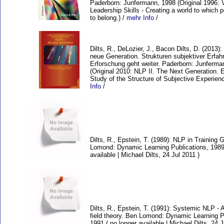
Paderborn: Junfermann, 1998 (Original 1996: 
Leadership Skills - Creating a world to which 
to belong.) /
mehr Info
/
Dilts, R., DeLozier, J., Bacon Dilts, D. (2013):
neue Generation. Strukturen subjektiver Erfahr
Erforschung geht weiter. Paderborn: Junferma
(Original 2010: NLP II. The Next Generation. E
Study of the Structure of Subjective Experienc
Info
/
Dilts, R., Epstein, T. (1989): NLP in Training
Lomond: Dynamic Learning Publications, 1989 
available | Michael Dilts, 24 Jul 2011 )
Dilts, R., Epstein, T. (1991): Systemic NLP - A
field theory. Ben Lomond: Dynamic Learning P
1991 ( no longer available | Michael Dilts, 24 J