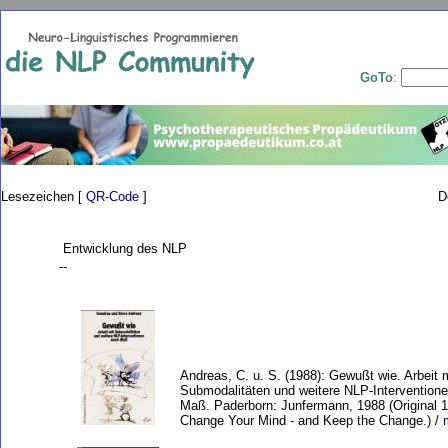
GoTo
:
Lesezeichen [
QR-Code
]
D
Entwicklung des NLP
--
Andreas, C. u. S. (1988): Gewußt wie. Arbeit 
Submodalitäten und weitere NLP-Intervention
Maß. Paderborn: Junfermann, 1988 (Original 
Change Your Mind - and Keep the Change.) /