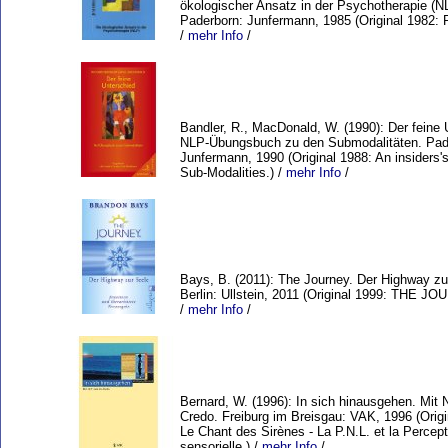
ökologischer Ansatz in der Psychotherapie (N
Paderborn: Junfermann, 1985 (Original 1982: 
/
mehr Info
/
Bandler, R., MacDonald, W. (1990): Der feine 
NLP-Übungsbuch zu den Submodalitäten. Pad
Junfermann, 1990 (Original 1988: An insiders'
Sub-Modalities.) /
mehr Info
/
Bays, B. (2011): The Journey. Der Highway zu
Berlin: Ullstein, 2011 (Original 1999: THE JO
/
mehr Info
/
Bernard, W. (1996): In sich hinausgehen. Mit
Credo. Freiburg im Breisgau: VAK, 1996 (Origi
Le Chant des Sirènes - La P.N.L. et la Percept
sensorielle.) /
mehr Info
/