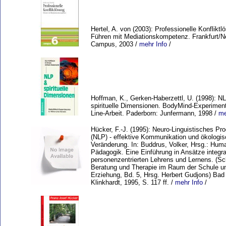
Hertel, A. von (2003): Professionelle Konfliktl
Führen mit Mediationskompetenz. Frankfurt/N
Campus, 2003 /
mehr Info
/
Hoffman, K., Gerken-Haberzettl, U. (1998): N
spirituelle Dimensionen. BodyMind-Experimen
Line-Arbeit. Paderborn: Junfermann, 1998 /
me
Hücker, F.-J. (1995): Neuro-Linguistisches P
(NLP) - effektive Kommunikation und ökologi
Veränderung. In: Buddrus, Volker, Hrsg.: Hum
Pädagogik. Eine Einführung in Ansätze integr
personenzentrierten Lehrens und Lernens. (Sch
Beratung und Therapie im Raum der Schule u
Erziehung, Bd. 5, Hrsg. Herbert Gudjons) Bad 
Klinkhardt, 1995, S. 117 ff. /
mehr Info
/