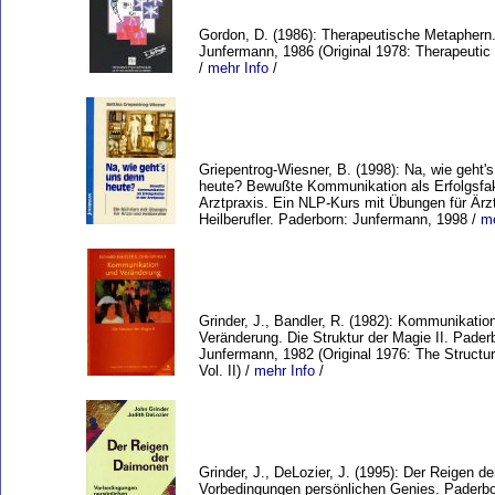
Gordon, D. (1986): Therapeutische Metaphern
Junfermann, 1986 (Original 1978: Therapeutic
/
mehr Info
/
Griepentrog-Wiesner, B. (1998): Na, wie geht'
heute? Bewußte Kommunikation als Erfolgsfak
Arztpraxis. Ein NLP-Kurs mit Übungen für Ärz
Heilberufler. Paderborn: Junfermann, 1998 /
me
Grinder, J., Bandler, R. (1982): Kommunikatio
Veränderung. Die Struktur der Magie II. Pader
Junfermann, 1982 (Original 1976: The Structur
Vol. II) /
mehr Info
/
Grinder, J., DeLozier, J. (1995): Der Reigen d
Vorbedingungen persönlichen Genies. Paderbo