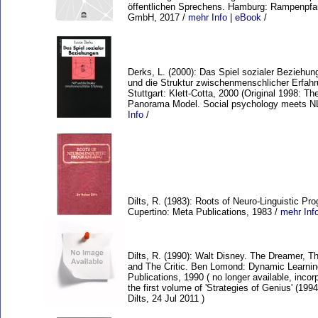
öffentlichen Sprechens. Hamburg: Rampenpf
GmbH, 2017 /
mehr Info
|
eBook
/
Derks, L. (2000): Das Spiel sozialer Beziehu
und die Struktur zwischenmenschlicher Erfahr
Stuttgart: Klett-Cotta, 2000 (Original 1998: Th
Panorama Model. Social psychology meets NL
Info
/
Dilts, R. (1983): Roots of Neuro-Linguistic Pr
Cupertino: Meta Publications, 1983 /
mehr Inf
Dilts, R. (1990): Walt Disney. The Dreamer, Th
and The Critic. Ben Lomond: Dynamic Learnin
Publications, 1990 ( no longer available, incor
the first volume of 'Strategies of Genius' (1994
Dilts, 24 Jul 2011 )