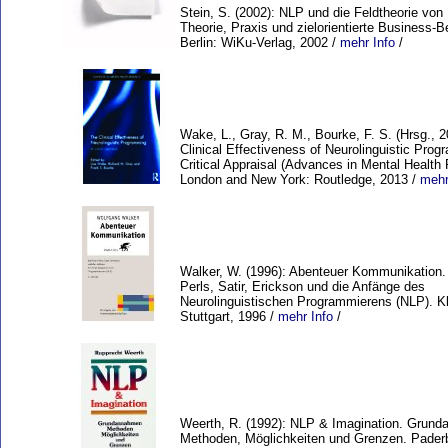
Stein, S. (2002): NLP und die Feldtheorie von 
Theorie, Praxis und zielorientierte Business-Be
Berlin: WiKu-Verlag, 2002 /
mehr Info
/
Wake, L., Gray, R. M., Bourke, F. S. (Hrsg., 
Clinical Effectiveness of Neurolinguistic Prog
Critical Appraisal (Advances in Mental Health
London and New York: Routledge, 2013 /
mehr
Walker, W. (1996): Abenteuer Kommunikation.
Perls, Satir, Erickson und die Anfänge des
Neurolinguistischen Programmierens (NLP). Kl
Stuttgart, 1996 /
mehr Info
/
Weerth, R. (1992): NLP & Imagination. Grun
Methoden, Möglichkeiten und Grenzen. Pader