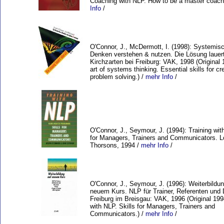
Coaching with NLP. How to be a master coach
Info
/
O'Connor, J., McDermott, I. (1998): Systemis
Denken verstehen & nutzen. Die Lösung lauert
Kirchzarten bei Freiburg: VAK, 1998 (Original
art of systems thinking. Essential skills for cr
problem solving.) /
mehr Info
/
O'Connor, J., Seymour, J. (1994): Training wit
for Managers, Trainers and Communicators. L
Thorsons, 1994 /
mehr Info
/
O'Connor, J., Seymour, J. (1996): Weiterbildun
neuem Kurs. NLP für Trainer, Referenten und
Freiburg im Breisgau: VAK, 1996 (Original 199
with NLP. Skills for Managers, Trainers and
Communicators.) /
mehr Info
/