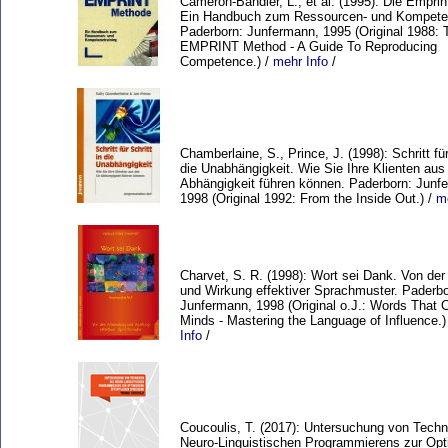
Cameron-Bandler, L., et al. (1995): Die Empri
Ein Handbuch zum Ressourcen- und Kompeten
Paderborn: Junfermann, 1995 (Original 1988: 
EMPRINT Method - A Guide To Reproducing
Competence.) /
mehr Info
/
Chamberlaine, S., Prince, J. (1998): Schritt für
die Unabhängigkeit. Wie Sie Ihre Klienten aus
Abhängigkeit führen können. Paderborn: Junf
1998 (Original 1992: From the Inside Out.) /
m
Charvet, S. R. (1998): Wort sei Dank. Von de
und Wirkung effektiver Sprachmuster. Paderbo
Junfermann, 1998 (Original o.J.: Words That
Minds - Mastering the Language of Influence.)
Info
/
Coucoulis, T. (2017): Untersuchung von Tech
Neuro-Linguistischen Programmierens zur Opt