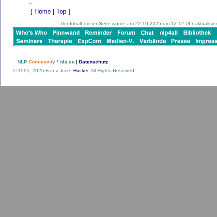
--
[
Home
|
Top
]
Der Inhalt dieser Seite wurde am 22.10.2025 um 12.12 Uhr aktualisier
NLP
Community
* nlp.eu
|
Datenschutz
© 1995, 2026 Franz-Josef
Hücker
. All Rights Reserved.